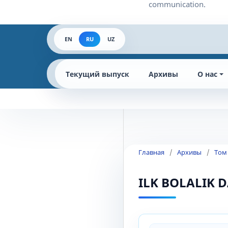
EN
RU
UZ
Текущий выпуск
Архивы
О нас
Главная
/
Архивы
/
Том 
ILK BOLALIK 