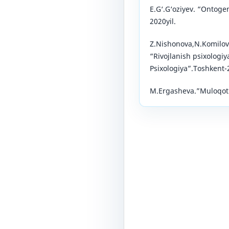
E.G‘.G‘oziyev. “Ontoge
2020yil.
Z.Nishonova,N.Komilov
“Rivojlanish psixologi
Psixologiya”.Toshkent-2
M.Ergasheva.”Muloqot v