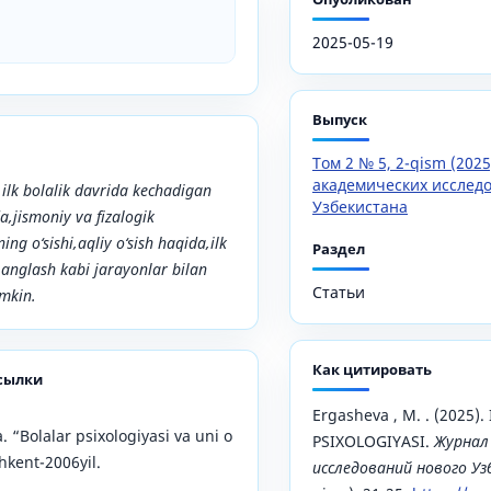
2025-05-19
Выпуск
Том 2 № 5, 2-qism (202
академических исслед
ilk bolalik davrida kechadigan
Узбекистана
,jismoniy va fizalogik
ing o‘sishi,aqliy o‘sish haqida,ilk
Раздел
i anglash kabi jarayonlar bilan
Статьи
umkin.
Как цитировать
сылки
Ergasheva , M. . (2025)
 “Bolalar psixologiyasi va uni o
PSIXOLOGIYASI.
Журнал
hkent-2006yil.
исследований нового У