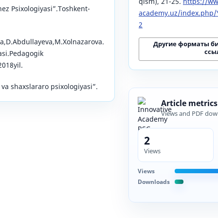
qism), 21-25.
https://ww
nez Psixologiyasi”.Toshkent-
academy.uz/index.php/Y
2
a,D.Abdullayeva,M.Xolnazarova.
Другие форматы б
ссы
yasi.Pedagogik
018yil.
a shaxslararo psixologiyasi”.
Article metrics
Views and PDF dow
2
Views
Views
Downloads