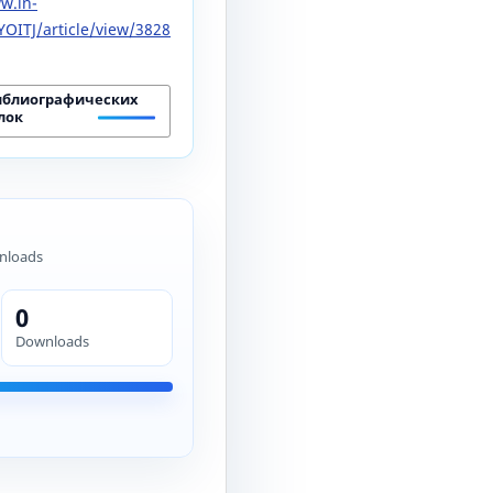
w.in-
OITJ/article/view/3828
иблиографических
лок
nloads
0
Downloads