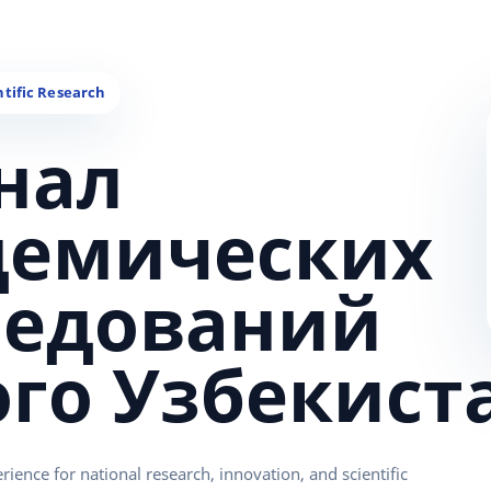
нал
демических
ледований
ого Узбекист