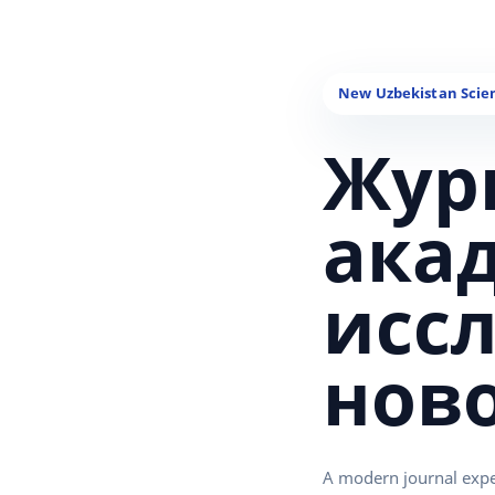
Жур
ака
исс
нов