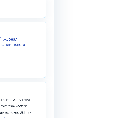
5): Журнал
ований нового
. ILK BOLALIK DAVR
 академических
збекистана
,
2
(5, 2-