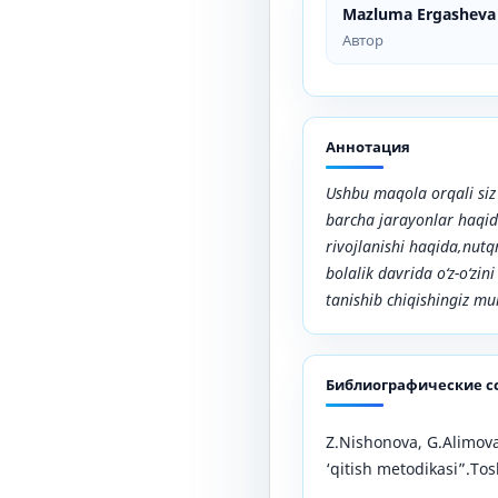
Mazluma Ergasheva
Автор
Аннотация
Ushbu maqola orqali siz 
barcha jarayonlar haqida
rivojlanishi haqida,nutqn
bolalik davrida o‘z-o‘zin
tanishib chiqishingiz m
Библиографические с
Z.Nishonova, G.Alimova.
‘qitish metodikasi”.Tos