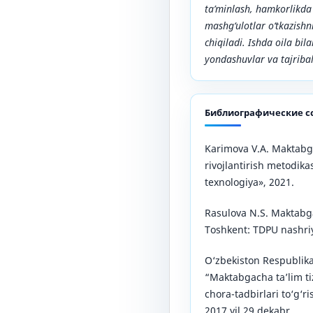
ta’minlash, hamkorlikda 
mashg‘ulotlar o‘tkazishn
chiqiladi. Ishda oila bil
yondashuvlar va tajribal
Библиографические с
Karimova V.A. Maktabg
rivojlantirish metodika
texnologiya», 2021.
Rasulova N.S. Maktabga
Toshkent: TDPU nashriy
O‘zbekiston Respublika
“Maktabgacha ta’lim ti
chora-tadbirlari to‘g‘r
2017 yil 29 dekabr.