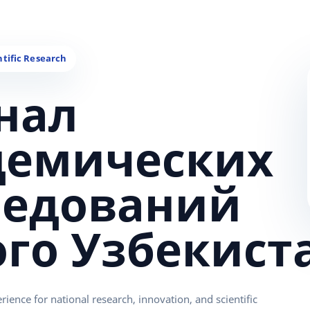
нал
демических
ледований
ого Узбекист