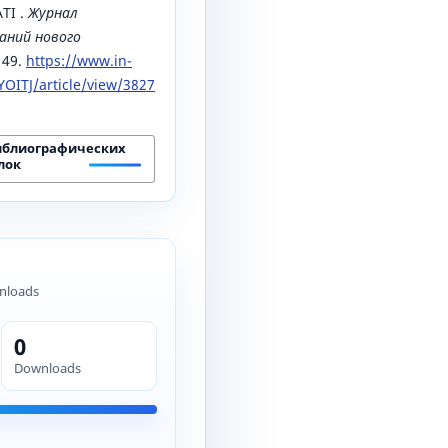
TI .
Журнал
аний нового
149.
https://www.in-
OITJ/article/view/3827
иблиографических
лок
nloads
0
Downloads