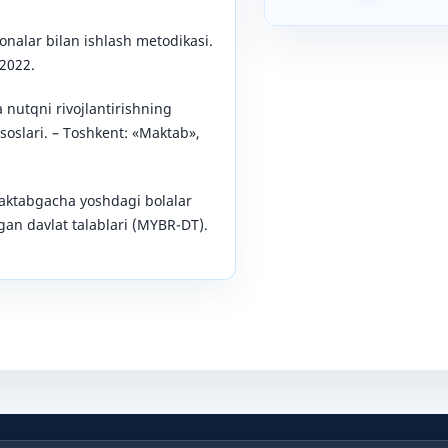
nalar bilan ishlash metodikasi.
 2022.
 nutqni rivojlantirishning
soslari. – Toshkent: «Maktab»,
 Maktabgacha yoshdagi bolalar
igan davlat talablari (MYBR-DT).