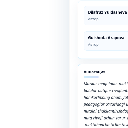
Dilafruz Yuldasheva
Автор
Gulshoda Arapova
Автор
Аннотация
Mazkur maqolada maktab
bolalar nutqini rivojlant
hamkorlikning ahamiyati
pedagoglar o‘rtasidagi u
nutqini shakllantirishdag
nutq rivoji uchun zarur 
maktabgacha ta’lim tashk