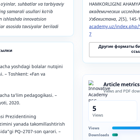
o‘yinlar, suhbatlar va tarbiyaviy
HAMKORLIGINI AHAMYA
ing samarali usullari ko‘rib
академических исследов
an ishlashda innovatsion
Узбекистана
,
2
(5), 145-
ar asosida tavsiyalar beriladi
academy.uz/index.php/Y
7
Другие форматы б
сылки
ссы
acha yoshdagi bolalar nutqini
si. – Toshkent: «Fan va
Article metrics
Views and PDF dow
cha ta’lim pedagogikasi. –
oti, 2020.
5
Views
si Prezidentining
zimini yanada takomillashtirish
Views
isida”gi PQ–2707-son qarori. –
Downloads