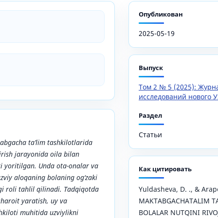
Опубликован
2025-05-19
Выпуск
Том 2 № 5 (2025): Жур
исследований нового У
Раздел
Статьи
gacha ta’lim tashkilotlarida
irish jarayonida oila bilan
 yoritilgan. Unda ota-onalar va
Как цитировать
zviy aloqaning bolaning og‘zaki
i roli tahlil qilinadi. Tadqiqotda
Yuldasheva, D. ., & Arapo
sharoit yaratish, uy va
MAKTABGACHATALIM TA
iloti muhitida uzviylikni
BOLALAR NUTQINI RIVO