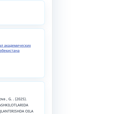
нал академических
збекистана
va , G. . (2025).
SHKILOTLARIDA
JLANTIRISHDA OILA