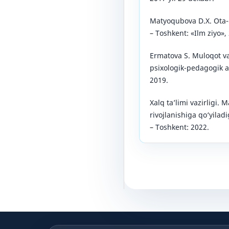
Matyoqubova D.X. Ota-o
– Toshkent: «Ilm ziyo»,
Ermatova S. Muloqot va
psixologik-pedagogik a
2019.
Xalq ta’limi vazirligi.
rivojlanishiga qo‘yilad
– Toshkent: 2022.