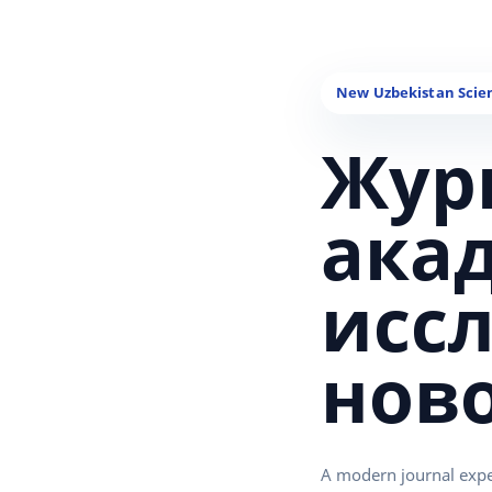
Жур
ака
исс
нов