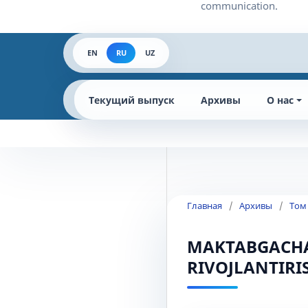
EN
RU
UZ
Текущий выпуск
Архивы
О нас
Главная
/
Архивы
/
Том
MAKTABGACHA
RIVOJLANTIRI