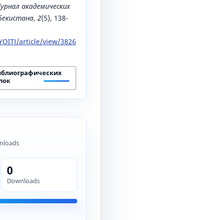
урнал академических
збекистана
,
2
(5), 138-
OITJ/article/view/3826
иблиографических
лок
nloads
0
Downloads