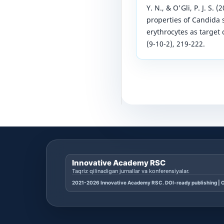
Y. N., & O'Gli, P. J. S. 
properties of Candida s
erythrocytes as target 
(9-10-2), 219-222.
Innovative Academy RSC
Taqriz qilinadigan jurnallar va konferensiyalar.
2021-2026 Innovative Academy RSC. DOI-ready publishing | O