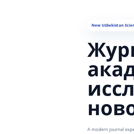
Жур
ака
исс
нов