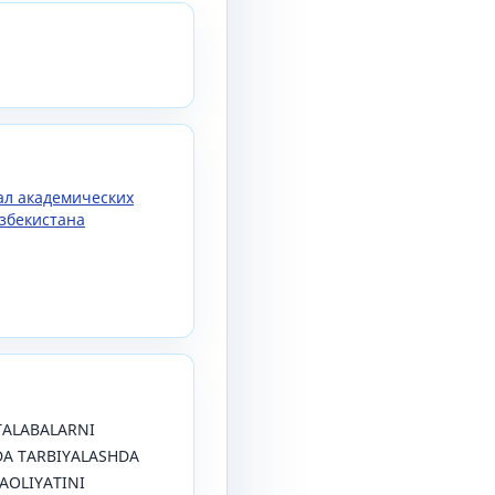
нал академических
збекистана
. TALABALARNI
DA TARBIYALASHDA
FAOLIYATINI