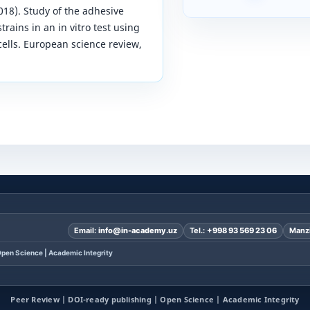
(2018). Study of the adhesive
trains in an in vitro test using
cells. European science review,
Email:
info@in-academy.uz
Tel.:
+998 93 569 23 06
Manzi
pen Science | Academic Integrity