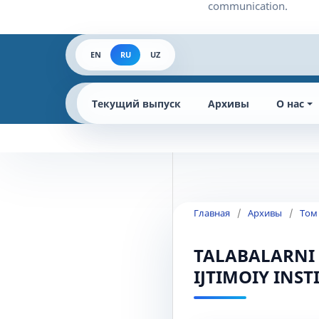
EN
RU
UZ
Текущий выпуск
Архивы
О нас
Главная
/
Архивы
/
Том
TALABALARNI
IJTIMOIY INS