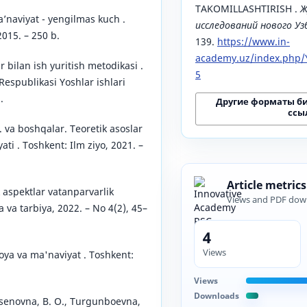
TAKOMILLASHTIRISH .
Ж
a’naviyat - yengilmas kuch .
исследований нового У
015. – 250 b.
139.
https://www.in-
academy.uz/index.php/Y
r bilan ish yuritish metodikasi .
5
Respublikasi Yoshlar ishlari
.
Другие форматы б
ссы
B. va boshqalar. Teoretik asoslar
iyati . Toshkent: Ilm ziyo, 2021. –
Article metrics
 aspektlar vatanparvarlik
Views and PDF dow
a va tarbiya, 2022. – No 4(2), 45–
4
Views
'oya va ma'naviyat . Toshkent:
Views
Downloads
Esenovna, B. O., Turgunboevna,