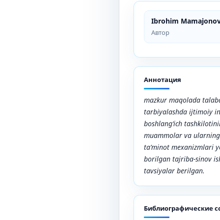
Ibrohim Mamajono
Автор
Аннотация
mazkur maqolada talaba
tarbiyalashda ijtimoiy in
boshlang‘ich tashkilotin
muammolar va ularning ha
ta’minot mexanizmlari yo
borilgan tajriba-sinov i
tavsiyalar berilgan.
Библиографические с