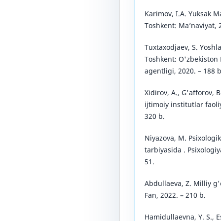
Karimov, I.A. Yuksak M
Toshkent: Maʼnaviyat, 2
Tuxtaxodjaev, S. Yoshla
Toshkent: O'zbekiston 
agentligi, 2020. – 188 b
Xidirov, A., G'afforov, 
ijtimoiy institutlar faol
320 b.
Niyazova, M. Psixologik
tarbiyasida . Psixologiy
51.
Abdullaeva, Z. Milliy g
Fan, 2022. – 210 b.
Hamidullaevna, Y. S., 