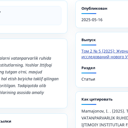
Опубликован
v
2025-05-16
Выпуск
Том 2 № 5 (2025): Жур
исследований нового У
larni vatanparvarlik ruhida
stitutlarning, Yoshlar Ittifoqi
Раздел
ing tutgan o‘rni, mavjud
l etish bo‘yicha taklif qilingan
Статьи
ritilgan. Tadqiqotda olib
shlarining asosida amaliy
Как цитировать
Mamajonov, I. . (2025)
VATANPARVARLIK RUHI
сылки
IJTIMOIY INSTITUTLAR 