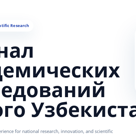
нал
демических
ледований
ого Узбекист