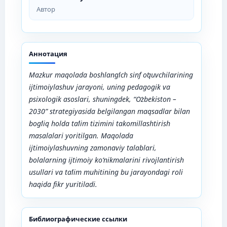
Автор
Аннотация
Mazkur maqolada boshlangʻich sinf oʻquvchilarining
ijtimoiylashuv jarayoni, uning pedagogik va
psixologik asoslari, shuningdek, “Oʻzbekiston –
2030” strategiyasida belgilangan maqsadlar bilan
bogʻliq holda taʼlim tizimini takomillashtirish
masalalari yoritilgan. Maqolada
ijtimoiylashuvning zamonaviy talablari,
bolalarning ijtimoiy ko‘nikmalarini rivojlantirish
usullari va taʼlim muhitining bu jarayondagi roli
haqida fikr yuritiladi.
Библиографические ссылки