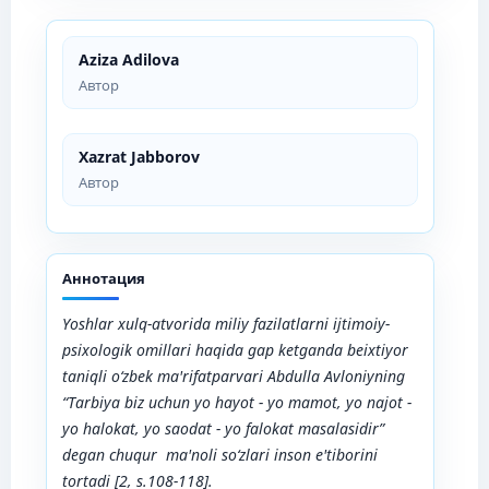
Aziza Adilova
Автор
Xazrat Jabborov
Автор
Аннотация
Yoshlar xulq-atvorida miliy fazilatlarni ijtimoiy-
psixologik omillari haqida gap ketganda beixtiyor
taniqli o‘zbek ma'rifatparvari Abdulla Avloniyning
“Tarbiya biz uchun yo hayot - yo mamot, yo najot -
yo halokat, yo saodat - yo falokat masalasidir”
degan chuqur ma'noli so‘zlari inson e'tiborini
tortadi [2, s.108-118].