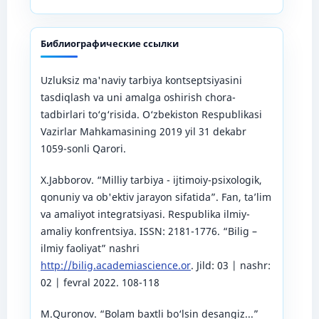
Библиографические ссылки
Uzluksiz ma'naviy tarbiya kontseptsiyasini
tasdiqlash va uni amalga oshirish chora-
tadbirlari to‘g‘risida. O‘zbekiston Respublikasi
Vazirlar Mahkamasining 2019 yil 31 dekabr
1059-sonli Qarori.
X.Jabborov. “Milliy tarbiya - ijtimoiy-psixologik,
qonuniy va ob'ektiv jarayon sifatida”. Fan, ta’lim
va amaliyot integratsiyasi. Respublika ilmiy-
amaliy konfrentsiya. ISSN: 2181-1776. “Bilig –
ilmiy faoliyat” nashri
http://bilig.academiascience.or
. Jild: 03 | nashr:
02 | fevral 2022. 108-118
M.Quronov. “Bolam baxtli bo‘lsin desangiz...”