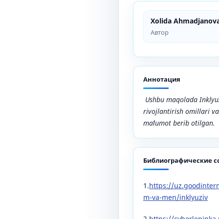
Xolida Ahmadjanov
Автор
Аннотация
Ushbu maqolada Inklyuzi
rivojlantirish omillari v
maʼlumot berib oʻtilgan.
Библиографические с
1.
https://uz.goodintern
m-va-men/inklyuziv
2.
https://cyberleninka