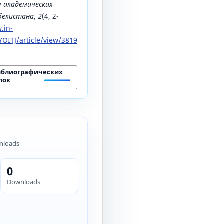
 академических
збекистана
,
2
(4, 2-
.in-
OITJ/article/view/3819
иблиографических
лок
nloads
0
Downloads