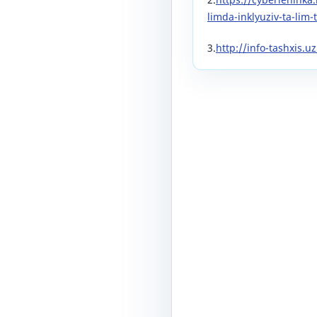
limda-inklyuziv-ta-lim-t
3.
http://info-tashxis.