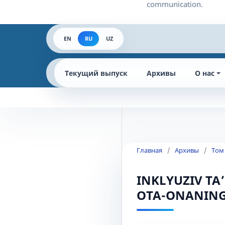
EN
RU
UZ
Текущий выпуск
Архивы
О нас
Главная
/
Архивы
/
Том 
INKLYUZIV TA
OTA-ONANING