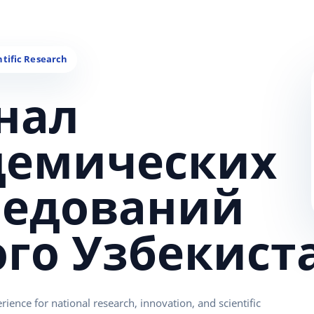
нал
демических
ледований
ого Узбекист