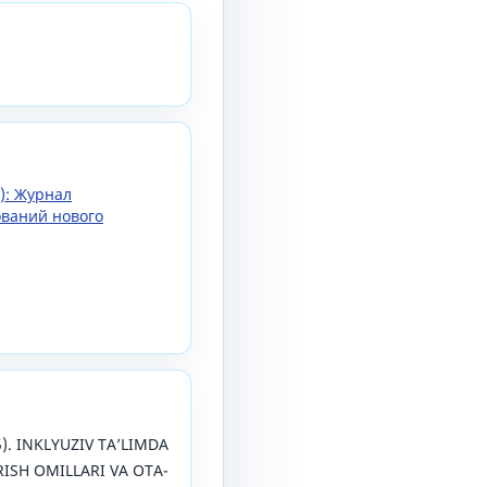
5): Журнал
ований нового
5). INKLYUZIV TAʼLIMDA
ISH OMILLARI VA OTA-