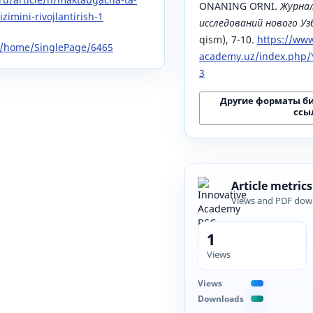
ONANING OʻRNI.
Журнал
izimini-rivojlantirish-1
исследований нового У
qism), 7-10.
https://www
uz/home/SinglePage/6465
academy.uz/index.php/Y
3
Другие форматы б
ссы
Article metrics
Views and PDF dow
1
Views
Views
Downloads