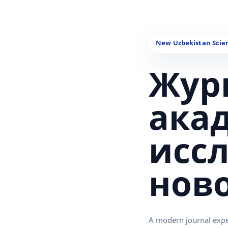
Жур
ака
исс
нов