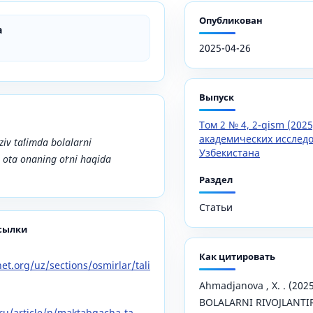
Опубликован
a
2025-04-26
Выпуск
Том 2 № 4, 2-qism (202
академических исслед
v taʼlimda bolalarni
Узбекистана
a ota onaning oʻrni haqida
Раздел
Статьи
сылки
Как цитировать
et.org/uz/sections/osmirlar/tali
Ahmadjanova , X. . (202
BOLALARNI RIVOJLANTIR
.ru/article/n/maktabgacha-ta-