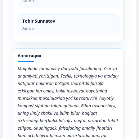
Автор
Tohir Sunnatov
Автор
Аннотация
Maqolada zamonaviy dunyoda falsafaning o‘rni va
ahamiyati yoritilgan. Tezlik, texnologiya va moddiy
natijalar hukmron bo‘lgan sharoitda falsafa
eskirgan fan emas, balki insoniyat hayotining
murakkab masalalarida yo‘l ko‘rsatuvchi 'hayotiy
kompas' sifatida talqin qilinadi. Bilim tushunchasi,
uning ilmiy shakli va bilim bilan haqiqat
o‘rtasidagi bog‘liqlik falsafiy nuqtai nazardan tahlil
etilgan. Shuningdek, falsafaning amaliy jihatlari
ham ochib berilib, inson qarorlarida, jamiyat