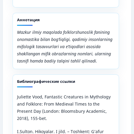
Аннотация
Mazkur ilmiy maqolada folklorshunoslik fanining
onomastika bilan bog‘liqligi, qadimiy insonlarning
mifologik tasavvurlari va e’tiqodlari asosida
shakllangan mifik obrazlarning nomlari, ularning
tasnifi hamda badiiy talqini tahlil qilinadi.
Библиографические ссылки
Juliette Vood, Fantastic Creatures in Mythology
and Folklore: From Medieval Times to the
Present Day (London: Bloomsbury Academic,
2018), 155-bet.
I.Sulton. Hikoyalar. I jild. – Toshkent: G‘afur