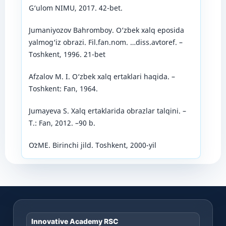
G‘ulom NIMU, 2017. 42-bet.
Jumaniyozov Bahromboy. O‘zbek xalq eposida
yalmog‘iz obrazi. Fil.fan.nom. …diss.avtoref. –
Toshkent, 1996. 21-bet
Afzalov M. I. O‘zbek xalq ertaklari haqida. –
Toshkent: Fan, 1964.
Jumayeva S. Xalq ertaklarida obrazlar talqini. –
T.: Fan, 2012. –90 b.
OʻzME. Birinchi jild. Toshkent, 2000-yil
Innovative Academy RSC