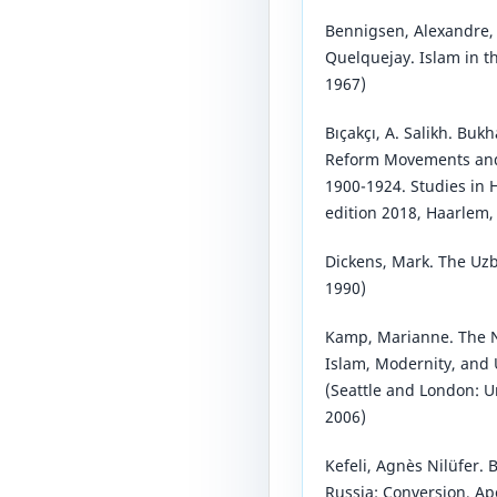
Bennigsen, Alexandre,
Quelquejay. Islam in th
1967)
Bıçakçı, A. Salikh. Bu
Reform Movements and 
1900-1924. Studies in
edition 2018, Haarlem,
Dickens, Mark. The Uzbe
1990)
Kamp, Marianne. The 
Islam, Modernity, an
(Seattle and London: U
2006)
Kefeli, Agnès Nilüfer.
Russia: Conversion, Apo