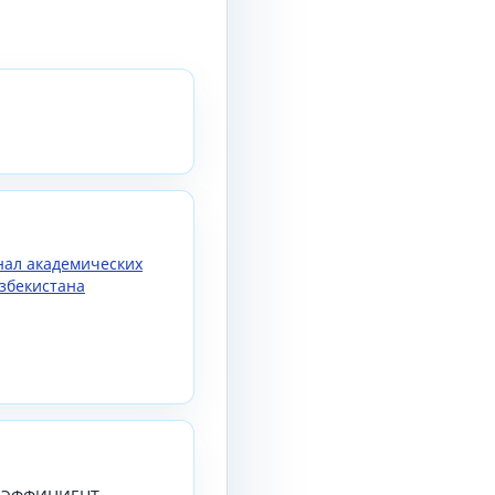
рнал академических
збекистана