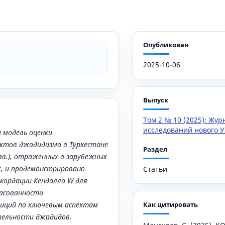
Опубликован
2025-10-06
Выпуск
Том 2 № 10 (2025): Жу
исследований нового У
 модель оценки
ктов джадидизма в Туркестане
Раздел
в.), отраженных в зарубежных
, и продемонстрировано
Статьи
кордации Кендалла W для
ласованности
зиций по ключевым аспектам
Как цитировать
тельности джадидов.