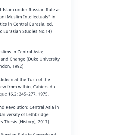
l-Islam under Russian Rule as
ni Muslim Intellectuals” in
tics in Central Eurasia, ed.
c Eurasian Studies No.14)
slims in Central Asia:
y and Change (Duke University
ndon, 1992)
didism at the Turn of the
iew from within. Cahiers du
que 16.2: 245–277, 1975.
and Revolution: Central Asia in
University of Lethbridge
 Thesis (History), 2017)
. Russian Rule in Samarkand