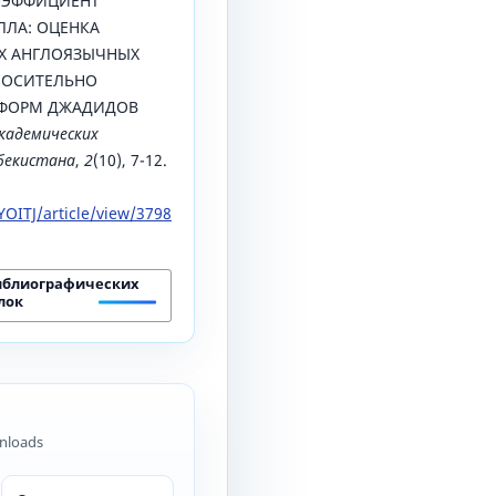
 КОЭФФИЦИЕНТ
ЛА: ОЦЕНКА
Х АНГЛОЯЗЫЧНЫХ
НОСИТЕЛЬНО
ЕФОРМ ДЖАДИДОВ
кадемических
збекистана
,
2
(10), 7-12.
OITJ/article/view/3798
иблиографических
лок
nloads