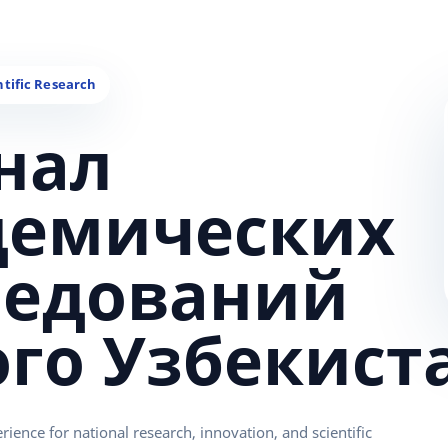
нал
демических
ледований
ого Узбекист