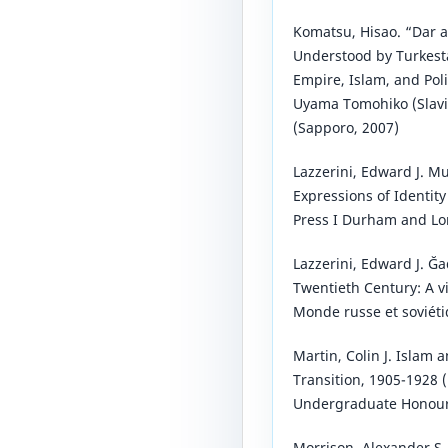
Komatsu, Hisao. “Dar a
Understood by Turkesta
Empire, Islam, and Poli
Uyama Tomohiko (Slavi
(Sapporo, 2007)
Lazzerini, Edward J. Mu
Expressions of Identit
Press I Durham and Lo
Lazzerini, Edward J. Ğa
Twentieth Century: A v
Monde russe et soviéti
Martin, Colin J. Islam 
Transition, 1905-1928 (
Undergraduate Honours
Morrison, Alexander S