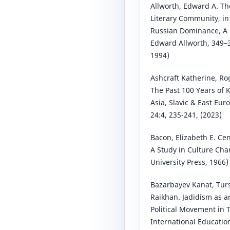
Allworth, Edward A. Th
Literary Community, in 
Russian Dominance, A H
Edward Allworth, 349–3
1994)
Ashcraft Katherine, Ro
The Past 100 Years of 
Asia, Slavic & East Eu
24:4, 235-241, (2023)
Bacon, Elizabeth E. Ce
A Study in Culture Cha
University Press, 1966)
Bazarbayev Kanat, Tur
Raikhan. Jadidism as a
Political Movement in T
International Education