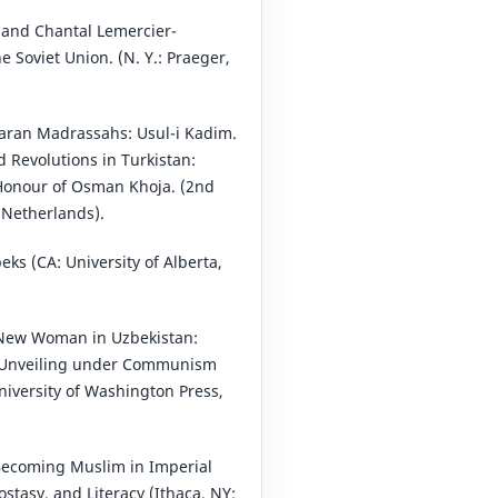
 and Chantal Lemercier-
e Soviet Union. (N. Y.: Praeger,
kharan Madrassahs: Usul-i Kadim.
Revolutions in Turkistan:
 Honour of Osman Khoja. (2nd
 Netherlands).
ks (CA: University of Alberta,
New Woman in Uzbekistan:
d Unveiling under Communism
niversity of Washington Press,
 Becoming Muslim in Imperial
stasy, and Literacy (Ithaca, NY: