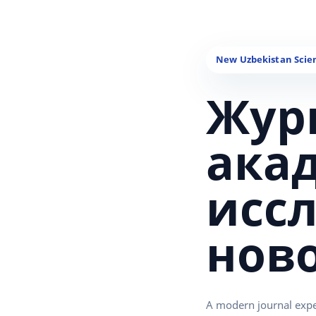
Жур
ака
исс
нов