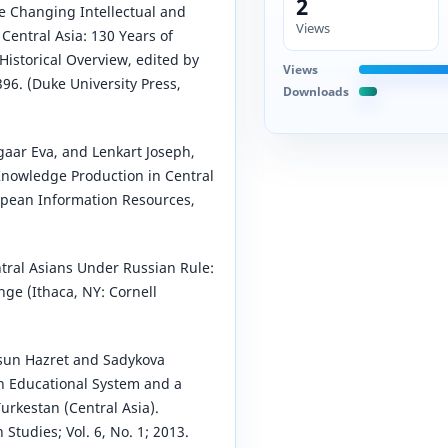
2
e Changing Intellectual and
Views
Central Asia: 130 Years of
istorical Overview, edited by
Views
96. (Duke University Press,
Downloads
gaar Eva, and Lenkart Joseph,
Knowledge Production in Central
ropean Information Resources,
ntral Asians Under Russian Rule:
nge (Ithaca, NY: Cornell
sun Hazret and Sadykova
n Educational System and a
urkestan (Central Asia).
 Studies; Vol. 6, No. 1; 2013.