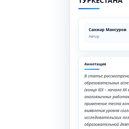
ТУРКЕСТАНА
Санжар Мансуров
Автор
Аннотация
В статье рассмотрена
образовательных аспе
(конца
XIX
– начала
XX
в
англоязычных работах
применение теста кон
выявления уровня сог
исследовательских по
образовательной дея