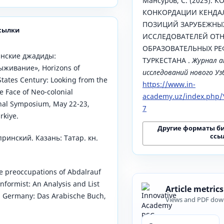
Мансуров, С. (2025).
КОНКОРДАЦИИ КЕНДАЛ
ПОЗИЦИЙ ЗАРУБЕЖНЫ
сылки
ИССЛЕДОВАТЕЛЕЙ ОТ
ОБРАЗОВАТЕЛЬНЫХ Р
анские джадиды:
ТУРКЕСТАНА .
Журнал а
ыживание», Horizons of
исследований нового У
States Century: Looking from the
https://www.in-
he Face of Neo-colonial
academy.uz/index.php/Y
onal Symposium, May 22-23,
7
rkiye.
Другие форматы б
ссы
ринский. Казань: Татар. кн.
e preoccupations of Abdalrauf
nformist: An Analysis and List
Article metrics
in. Germany: Das Arabische Buch,
Views and PDF dow