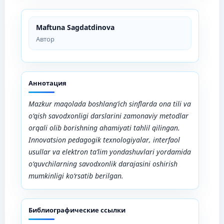
Maftuna Sagdatdinova
Автор
Аннотация
Mazkur maqolada boshlang‘ich sinflarda ona tili va
o‘qish savodxonligi darslarini zamonaviy metodlar
orqali olib borishning ahamiyati tahlil qilingan.
Innovatsion pedagogik texnologiyalar, interfaol
usullar va elektron ta’lim yondashuvlari yordamida
o‘quvchilarning savodxonlik darajasini oshirish
mumkinligi ko‘rsatib berilgan.
Библиографические ссылки