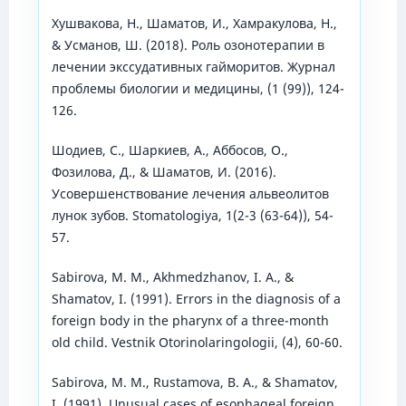
Хушвакова, Н., Шаматов, И., Хамракулова, Н.,
& Усманов, Ш. (2018). Роль озонотерапии в
лечении экссудативных гайморитов. Журнал
проблемы биологии и медицины, (1 (99)), 124-
126.
Шодиев, С., Шаркиев, А., Аббосов, О.,
Фозилова, Д., & Шаматов, И. (2016).
Усовершенствование лечения альвеолитов
лунок зубов. Stomatologiya, 1(2-3 (63-64)), 54-
57.
Sabirova, M. M., Akhmedzhanov, I. A., &
Shamatov, I. (1991). Errors in the diagnosis of a
foreign body in the pharynx of a three-month
old child. Vestnik Otorinolaringologii, (4), 60-60.
Sabirova, M. M., Rustamova, B. A., & Shamatov,
I. (1991). Unusual cases of esophageal foreign