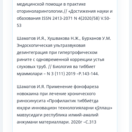
медицинской помощи в практике
оториноларингологии.// «Достижения науки и
обазования ISSN 2413-2071 N 4(2020/58) V.50-
53
Шаматов И.Я., Хушвакова Н.Ж., Бурханов У.М.
Эндоскопическая ультразвуковая
дезинтеграция при гипертрофическом
рините с одновременной коррекции устья
слуховых труб. // Биология ва тиббиет
муаммолари – N 3 (111) 2019 –Р.143-144.
Шаматов И.Я. Применение фонофареза
новокаина при лечение хронического
риносинусита «Профилактик тиббиётда
юқори инновацион технологияларни қўллаш»
мавзусидаги республика илмий-амалий
анжумани материаллари. 2020г –С.313