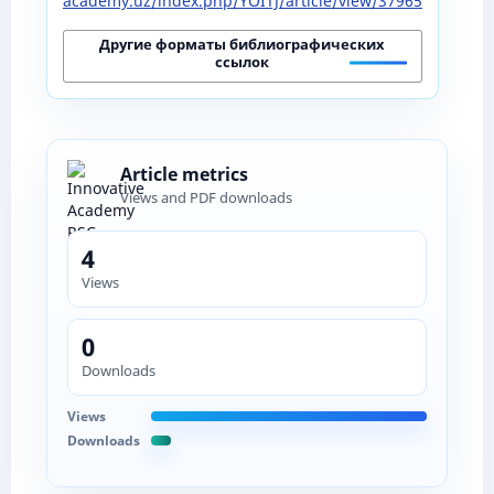
academy.uz/index.php/YOITJ/article/view/37965
Другие форматы библиографических
ссылок
Article metrics
Views and PDF downloads
4
Views
0
Downloads
Views
Downloads