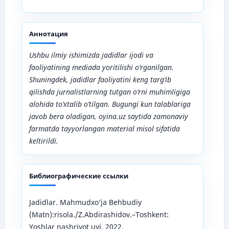
Аннотация
Ushbu ilmiy ishimizda jadidlar ijodi va
faoliyatining mediada yoritilishi o‘rganilgan.
Shuningdek, jadidlar faoliyatini keng targ‘ib
qilishda jurnalistlarning tutgan o‘rni muhimligiga
alohida to‘xtalib o‘tilgan. Bugungi kun talablariga
javob bera oladigan, oyina.uz saytida zamonaviy
farmatda tayyorlangan material misol sifatida
keltirildi.
Библиографические ссылки
Jadidlar. Mahmudxo‘ja Behbudiy
(Matn):risola./Z.Abdirashidov.–Toshkent:
Yoshlar nashriyot uyi, 2022.