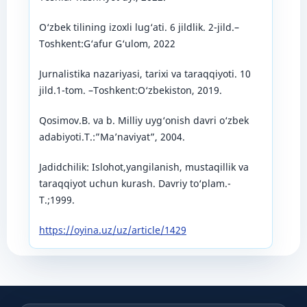
O‘zbek tilining izoxli lug‘ati. 6 jildlik. 2-jild.–
Toshkent:G‘afur G‘ulom, 2022
Jurnalistika nazariyasi, tarixi va taraqqiyoti. 10
jild.1-tom. –Toshkent:O‘zbekiston, 2019.
Qosimov.B. va b. Milliy uyg‘onish davri o‘zbek
adabiyoti.T.:”Ma’naviyat”, 2004.
Jadidchilik: Islohot,yangilanish, mustaqillik va
taraqqiyot uchun kurash. Davriy to‘plam.-
T.;1999.
https://oyina.uz/uz/article/1429