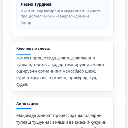
Лазиз Турдиев
Ички ишлар вазирлиги Академияси Жиноят-
процессуал ҳуқуқи кафедраси доцени
Автор
Ключевые слова:
Жиноят процессида далил, далилларни
тўплаш, терговга қадар текширувни амалга
оширувчи оргнаннинг мансабдор шахс,
суриштирувчи, терговчи, прокурор, суд,
судья.
Аннотация
Мақолада жиноят процессида далилларни
тўплаш тушунчаси илмий ва қиёсий-ҳуқуқий