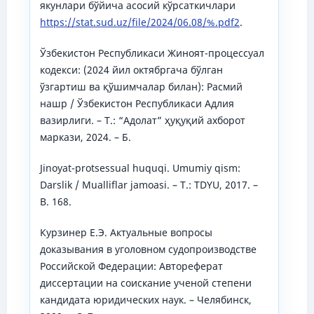
якунлари бўйича асосий кўрсаткичлари
https://stat.sud.uz/file/2024/06.08/%.pdf2
.
Ўзбекистон Республикаси Жиноят-процессуал
кодекси: (2024 йил октябргача бўлган
ўзгартиш ва қўшимчалар билан): Расмий
нашр / Ўзбекистон Республикаси Адлия
вазирлиги. – Т.: “Адолат” ҳуқуқий ахборот
маркази, 2024. – Б.
Jinoyat-protsessual huquqi. Umumiy qism:
Darslik / Mualliflar jamoasi. – T.: TDYU, 2017. –
B. 168.
Курзинер Е.Э. Актуальные вопросы
доказывания в уголовном судопроизводстве
Российской Федерации: Автореферат
диссертации на соискание ученой степени
кандидата юридических наук. – Челябинск,