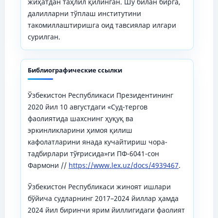
жиҳатдан таҳлил қилинган. Шу билан бирга,
далилларни тўплаш институтини
такомиллаштиришга оид тавсиялар илгари
сурилган.
Библиографические ссылки
Ўзбекистон Республикаси Президентининг
2020 йил 10 августдаги «Суд-тергов
фаолиятида шахснинг ҳуқуқ ва
эркинликларини ҳимоя қилиш
кафолатларини янада кучайтириш чора-
тадбирлари тўғрисида»ги ПФ-6041-сон
Фармони //
https://www.lex.uz/docs/4939467
.
Ўзбекистон Республикаси жиноят ишлари
бўйича судларнинг 2017–2024 йиллар ҳамда
2024 йил биринчи ярим йиллигидаги фаолият