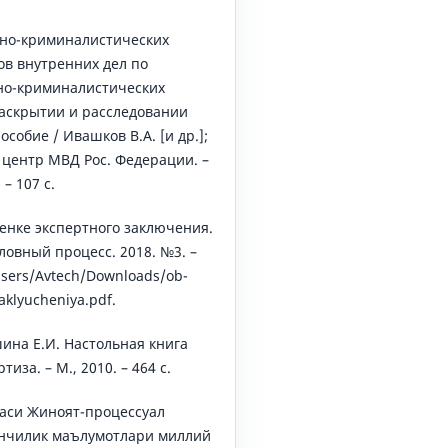
тно-криминалистических
ов внутренних дел по
но-криминалистических
раскрытии и расследовании
особие / Ивашков В.А. [и др.];
центр МВД Рос. Федерации. –
– 107 с.
енке экспертного заключения.
ловный процесс. 2018. №3. –
:/Users/Avtech/Downloads/ob-
aklyucheniya.pdf.
шина Е.И. Настольная книга
тиза. – М., 2010. – 464 с.
каси Жиноят-процессуал
нунчилик маълумотлари миллий