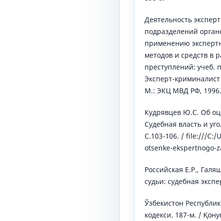
Деятельность экспер
подразделений орган
применению эксперт
методов и средств в 
преступлений: учеб. п
Эксперт-криминалист 
М.: ЭКЦ МВД РФ, 1996. 
Кудрявцев Ю.С. Об оц
Судебная власть и уго
С.103-106. / file:///C
otsenke-ekspertnogo-z
Российская Е.Р., Галя
судьи: судебная экспер
Ўзбекистон Республи
кодекси. 187-м. / Қо