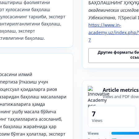
лаштириш фаолиятини
БАҲОЛАШНИНГ ҲУҚУҚИ
рт хулосасини баҳолаш
академических исследов
хулосасининг таркиби, эксперт
Узбекистана
,
1
(Special 
лантирилганлигини баҳолаш,
https://www.in-
аҳолаш, эксперт
academy.uz/index.php/Y
ктивлигини баҳолаш.
7
Другие форматы б
ссы
лосасини илмий
спертиза ўтказиш учун
оцессуал қоидаларга риоя
Article metrics
назаридан баҳолаш масалалари
Views and PDF dow
 натижаларига ҳамда
нинг ушбу масала бўйича
7
нг таҳлилларига асосланиб,
Views
ни баҳолаш жараёнида ҳар
Views
зим бўлган ҳолатлар, эксперт