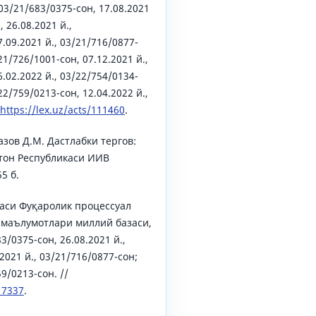
 03/21/683/0375-сон, 17.08.2021
, 26.08.2021 й.,
.09.2021 й., 03/21/716/0877-
/21/726/1001-сон, 07.12.2021 й.,
.02.2022 й., 03/22/754/0134-
/22/759/0213-сон, 12.04.2022 й.,
https://lex.uz/acts/111460
.
азов Д.М. Дастлабки тергов:
стон Республикаси ИИВ
5 б.
аси Фуқаролик процессуал
 маълумотлари миллий базаси,
83/0375-сон, 26.08.2021 й.,
2021 й., 03/21/716/0877-сон;
59/0213-сон. //
17337
.