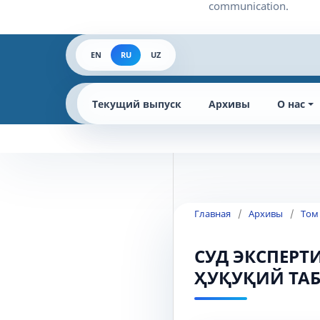
EN
RU
UZ
Текущий выпуск
Архивы
О нас
Главная
/
Архивы
/
Том 
СУД ЭКСПЕРТ
ҲУҚУҚИЙ ТА