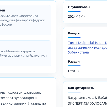
Опубликован
аев
каси Жамоат хавфсизлиги
2024-11-14
й-ҳуқуқий фанлар” кафедраси
рофессор
Выпуск
Том 1 № Special Issue 1
академических исслед
каси Миллий гвардияси
Узбекистана
қув маркази катта ўқитувчиси
Раздел
Статьи
Как цитировать
перт хулосаси, далиллар,
Закурлаев , А. ., & Баба
 эксперт хулосаларини
тадқиқотларини ўтказиш ва
ЭКСПЕРТИЗА ХУЛОСАЛ