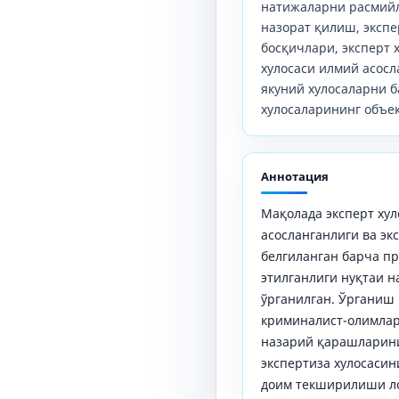
натижаларни расмий
назорат қилиш, экспе
босқичлари, эксперт 
хулосаси илмий асос
якуний хулосаларни б
хулосаларининг объе
Аннотация
Мақолада эксперт ху
асосланганлиги ва эк
белгиланган барча пр
этилганлиги нуқтаи 
ўрганилган. Ўрганиш
криминалист-олимлар
назарий қарашларини
экспертиза хулосаси
доим текширилиши ло