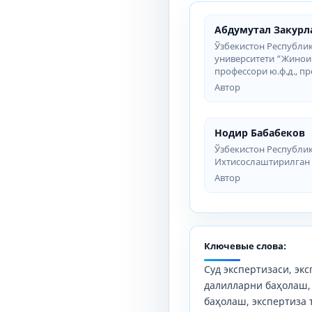
Абдумутал Закурл
Ўзбекистон Республи
университети “Жинои
профессори ю.ф.д., п
Автор
Нодир Бабабеков
Ўзбекистон Республи
Ихтисослаштирилган ў
Автор
Ключевые слова:
Суд экспертизаси, экс
далилларни баҳолаш,
баҳолаш, экспертиза 