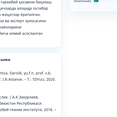
Downloads
р таркибий қисмини баҳолаш
қичларда алоҳида эътибор
н жиҳатлар ёритилган.
и ва эксперт хулосасини
раёнларини
ича илмий асосланган
сылки
iza. Darslik. yu.f.n. prof. v.b.
. I.R.Astanov. – T.: TDYuU, 2020.
лик. / А.К.Закурлаев,
збекистон Республикаси
бий-техник институти, 2018. –