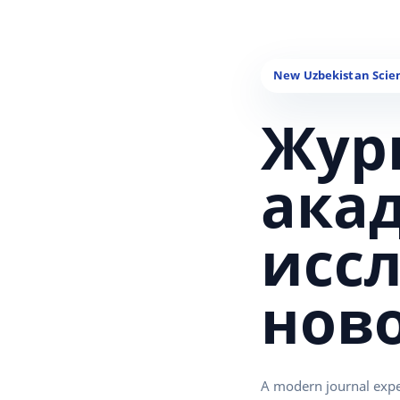
Жур
ака
исс
нов