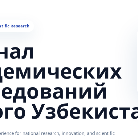
нал
демических
ледований
ого Узбекист