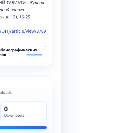
Й ТАБИАТИ .
Журнал
аний нового
Issue 12), 16-25.
OITJ/article/view/3789
иблиографических
лок
nloads
0
Downloads