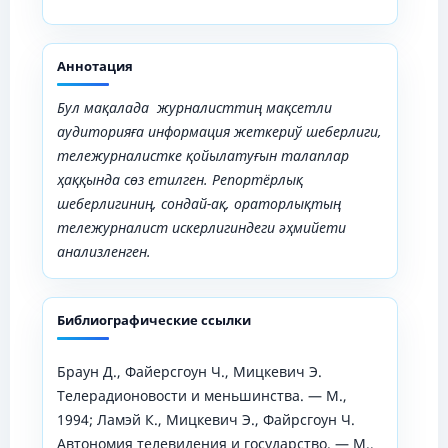
Аннотация
Бул мақалада
журналисттиң мақсетли
аудиторияға информация жеткериў шеберлиги,
тележурналистке қойылатуғын талаплар
ҳаққ
ы
нда сөз етилген. Репортёрлық
шеберлигиниң, сондай-ақ, ораторлықтың
тележурналист искерлигиндеги әҳмийети
анализленген.
Библиографические ссылки
Браун Д., Файерсгоун Ч., Мицкевич Э.
Телерадионовости и меньшинства. — М.,
1994; Ламэй К., Мицкевич Э., Файрсгоун Ч.
Автономия телевидения и государство. — М.,