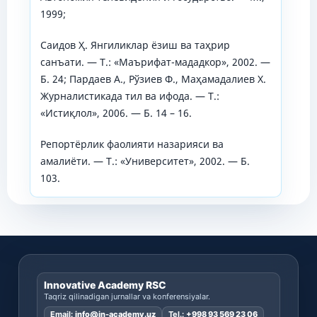
1999;
Саидов Ҳ. Янгиликлар ёзиш ва таҳрир
санъати. — T.: «Маърифат-мададкор», 2002. —
Б. 24; Пардаев А., Рўзиев Ф., Маҳамадалиев Х.
Журналистикада тил ва ифода. — Т.:
«Истиқлол», 2006. — Б. 14 – 16.
Репортёрлик фаолияти назарияси ва
амалиёти. — Т.: «Университет», 2002. — Б.
103.
Innovative Academy RSC
Taqriz qilinadigan jurnallar va konferensiyalar.
Email:
info@in-academy.uz
Tel.:
+998 93 569 23 06