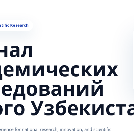
нал
демических
ледований
ого Узбекист