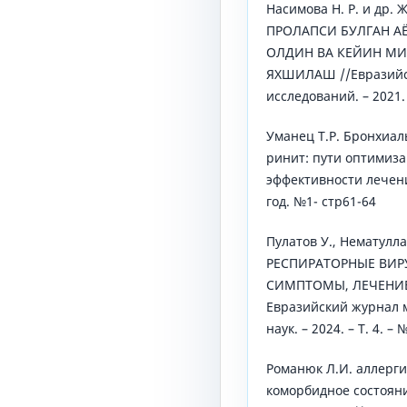
Насимова Н. Р. и др
ПРОЛАПСИ БУЛГАН А
ОЛДИН ВА КЕЙИН М
ЯХШИЛАШ //Евразийс
исследований. – 2021. –
Уманец Т.Р. Бронхиал
ринит: пути оптимиз
эффективности лечени
год. №1- стр61-64
Пулатов У., Нематулл
РЕСПИРАТОРНЫЕ ВИР
СИМПТОМЫ, ЛЕЧЕНИЕ
Евразийский журнал 
наук. – 2024. – Т. 4. – 
Романюк Л.И. аллерги
коморбидное состоян