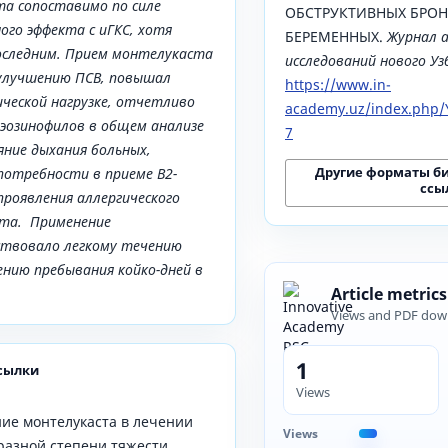
а сопоставимо по силе
ОБСТРУКТИВНЫХ БРОН
го эффекта с иГКС, хотя
БЕРЕМЕННЫХ.
Журнал 
оследним. Прием монтелукаста
исследований нового У
 улучшению ПСВ, повышал
https://www.in-
ческой нагрузке, отчетливо
academy.uz/index.php/Y
эозинофилов в общем анализе
7
яние дыхания больных,
Другие форматы б
потребности в приеме В2-
ссы
проявления аллергического
та. Применение
ствовало легкому течению
ению пребывания койко-дней в
Article metrics
Views and PDF dow
1
сылки
Views
ие монтелукаста в лечении
Views
разной степени тяжести.