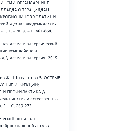
. ЖИНСИЙ ОРГАНЛАРНИНГ
ЁЛЛАРДА ОПЕРАЦИЯДАН
ИКРОБИОЦИНОЗ ХОЛАТИНИ
кий журнал академических
 Т. 1. – №. 9. – С. 861-864.
ьная астма и аллергический
ации комплайенс и
я.// астма и аллергия- 2015
аев Ж., Шопулотова З. ОСТРЫЕ
УСНЫЕ ИНФЕКЦИИ:
 И ПРОФИЛАКТИКА //
медицинских и естественных
№. 5. – С. 269-273.
ческий ринит как
ие бронхиальной астмы/