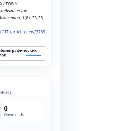
ХИТОВ У
академических
збекистана
,
1
(8), 33-35.
OITJ/article/view/3785
иблиографических
лок
nloads
0
Downloads