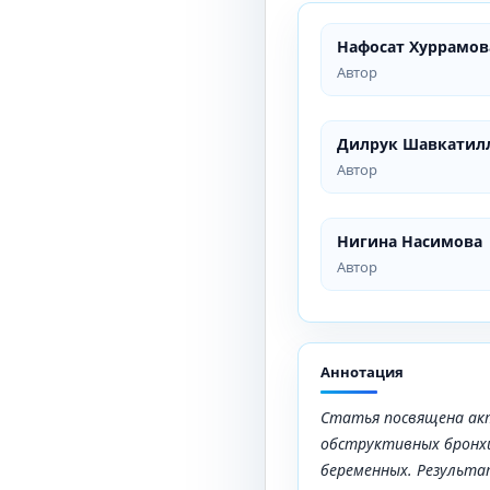
Нафосат Хуррамов
Автор
Дилрук Шавкатил
Автор
Нигина Насимова
Автор
Аннотация
Статья посвящена ак
обструктивных бронхи
беременных. Результа