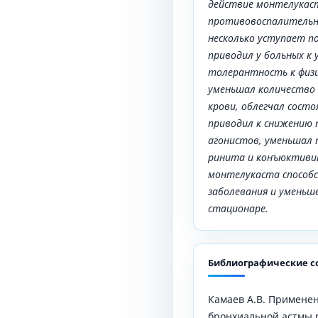
действие монтелукаст
противовоспалительно
несколько уступает п
приводил у больных к
толерантность к физи
уменьшал количество 
крови, облегчал состо
приводил к снижению 
агонистов, уменьшал 
ринита и конъюктиви
монтелукаста способ
заболевания и уменьш
стационаре.
Библиографические с
Камаев А.В. Применен
бронхиальной астмы 