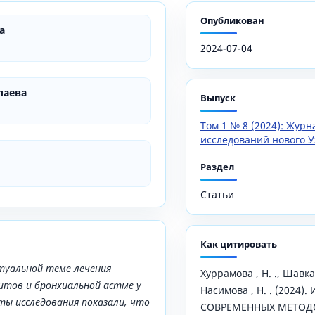
Опубликован
а
2024-07-04
лаева
Выпуск
Том 1 № 8 (2024): Жур
исследований нового У
Раздел
Статьи
Как цитировать
туальной теме лечения
Хуррамова , Н. ., Шавка
тов и бронхиальной астме у
Насимова , Н. . (2024
ты исследования показали, что
СОВРЕМЕННЫХ МЕТОДО