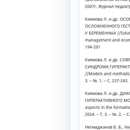
2007г. Журнал педиат
Киямова Л. и др. О
ОСЛОЖНЕННОГО ГЕС
У БЕРЕМЕННЫХ //Soluti
management and economy
194-201
Киямова Л. и др. С
СИНДРОМА ГИПЕРАК
//Models and methods i
3. – №. 1. – С. 237-243.
Киямова Л. и др. Д
ГИПЕРАКТИВНОГО МОЧ
aspects in the formati
2024. – Т. 3. – №. 2. – С
Негмаджанов Б. Б., На