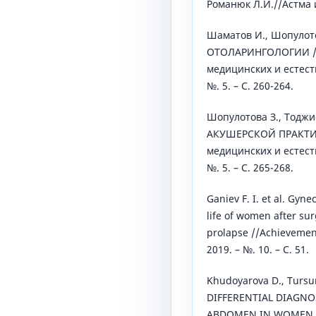
Романюк Л.И.//Астма и
Шаматов И., Шопулот
ОТОЛАРИНГОЛОГИИ //
медицинских и естестве
№. 5. – С. 260-264.
Шопулотова З., Тодж
АКУШЕРСКОЙ ПРАКТИК
медицинских и естестве
№. 5. – С. 265-268.
Ganiev F. I. et al. Gyne
life of women after sur
prolapse //Achievement
2019. – №. 10. – С. 51.
Khudoyarova D., Tursu
DIFFERENTIAL DIAGNO
ABDOMEN IN WOMEN A