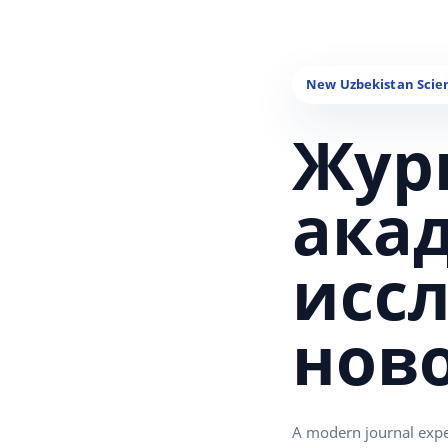
Жур
ака
исс
нов