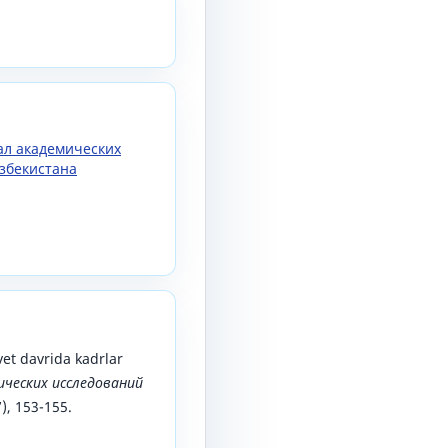
нал академических
збекистана
vet davrida kadrlar
ических исследований
7), 153-155.