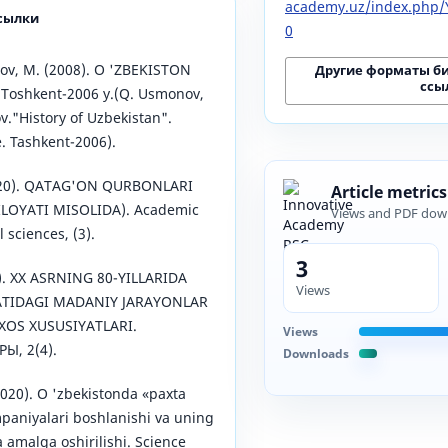
academy.uz/index.php/Y
сылки
0
v, M. (2008). O 'ZBEKISTON
Другие форматы б
ссы
. Toshkent-2006 y.(Q. Usmonov,
v."History of Uzbekistan".
. Tashkent-2006).
020). QATAG'ON QURBONLARI
Article metrics
LOYATI MISOLIDA). Academic
Views and PDF dow
 sciences, (3).
3
0). XX ASRNING 80-YILLARIDA
Views
TIDAGI MADANIY JARAYONLAR
XOS XUSUSIYATLARI.
Views
Ы, 2(4).
Downloads
(2020). O 'zbekistonda «paxta
mpaniyalari boshlanishi va uning
 amalga oshirilishi. Science