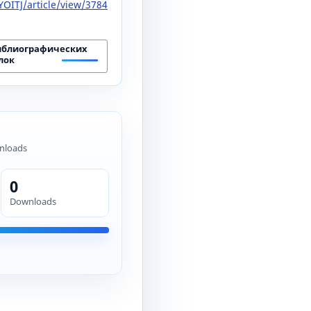
OITJ/article/view/3784
иблиографических
лок
nloads
0
Downloads