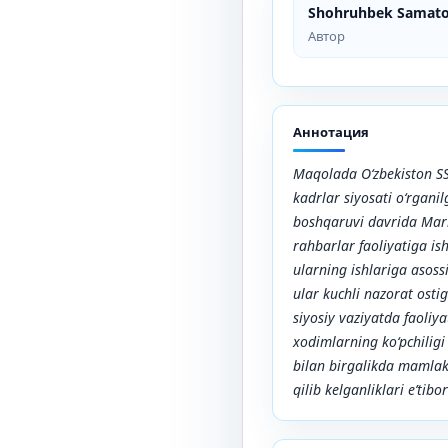
Shohruhbek Samat
Автор
Аннотация
Maqolada O‘zbekiston S
kadrlar siyosati o‘rgani
boshqaruvi davrida Mark
rahbarlar faoliyatiga ish
ularning ishlariga asoss
ular kuchli nazorat ostig
siyosiy vaziyatda faoliy
xodimlarning ko‘pchiligi
bilan birgalikda mamla
qilib kelganliklari e’tib