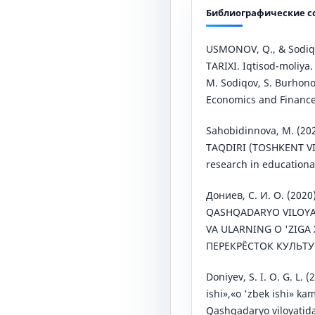
Библиографические с
USMONOV, Q., & Sodiqo
TARIXI. Iqtisod-moliya
M. Sodiqov, S. Burhono
Economics and Finance
Sahobidinnova, M. (2
TAQDIRI (TOSHKENT VI
research in educational
Дониев, С. И. О. (202
QASHQADARYO VILOYA
VA ULARNING O 'ZIGA 
ПЕРЕКРЁСТОК КУЛЬТУР
Doniyev, S. I. O. G. L. 
ishi»,«o 'zbek ishi» ka
Qashqadaryo viloyatida