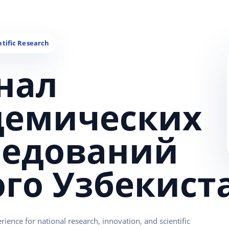
нал
демических
ледований
ого Узбекист