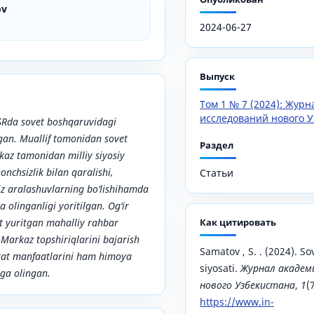
ov
2024-06-27
Выпуск
Том 1 № 7 (2024): Жур
исследований нового У
SRda sovet boshqaruvidagi
lgan. Muallif tomonidan sovet
Раздел
az tamonidan milliy siyosiy
onchsizlik bilan qaralishi,
Статьи
iz aralashuvlarning bo‘lishihamda
a olinganligi yoritilgan. Og‘ir
at yuritgan mahalliy rahbar
Как цитировать
 Markaz topshiriqlarini bajarish
Samatov , S. . (2024). So
kat manfaatlarini ham himoya
siyosati.
Журнал академ
orga olingan.
нового Узбекистана
,
1
(
https://www.in-