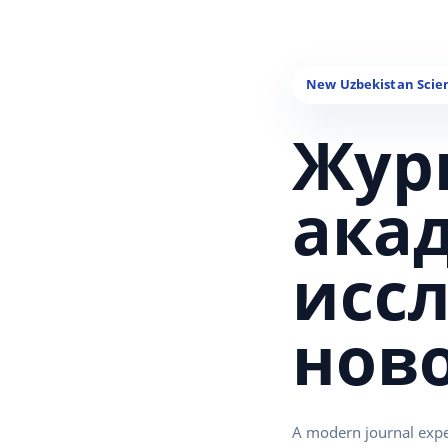
Жур
ака
исс
нов