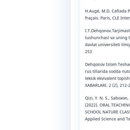
H.Augé, M.D. Cafiada P
fraçais. Paris, CLE Inte
I.T.Dehqonov.Tarjimas
tushunchasi va uning 
davlat universiteti ilm
253
Dehqonov Islom Teshae
rus tillarida sodda nutq
leksik ekvivalent topi
XABARLARI. 2 (2), 212-
Qizi, Y. N. S., Saboxon, 
(2022). ORAL TEACHI
SCHOOL NATURE CLASSES
Applied Science and Te