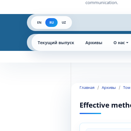
EN
RU
UZ
Текущий выпуск
Архивы
О нас
Главная
/
Архивы
/
Том
Effective meth