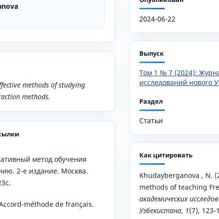
anova
2024-06-22
Выпуск
Том 1 № 7 (2024): Жур
исследований нового У
effective methods of studying
raction methods.
Раздел
Статьи
сылки
Как цитировать
кативный метод обучения
ию. 2-е издание. Москва.
Khudayberganova , N. (2
3с.
methods of teaching Fre
академических исследов
. Accord-méthode de français.
Узбекистана
,
1
(7), 123-