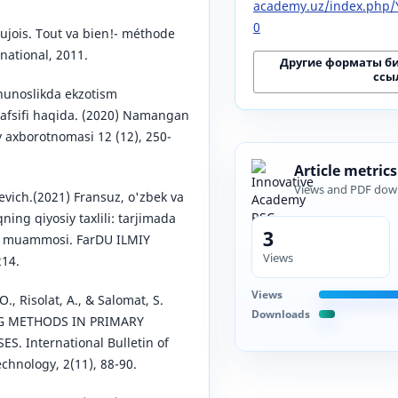
academy.uz/index.php/Y
0
ujois. Tout va bien!- méthode
rnational, 2011.
Другие форматы б
ссы
hunoslikda ekzotism
tafsifi haqida. (2020) Namangan
iy axborotnomasi 12 (12), 250-
Article metrics
Views and PDF dow
vich.(2021) Fransuz, o'zbek va
ning qiyosiy taxlili: tarjimada
3
sh muammosi. FarDU ILMIY
Views
214.
Views
O., Risolat, A., & Salomat, S.
Downloads
NG METHODS IN PRIMARY
. International Bulletin of
chnology, 2(11), 88-90.