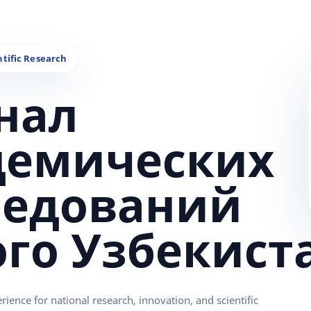
нал
демических
ледований
ого Узбекист