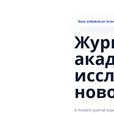
Жур
ака
исс
нов