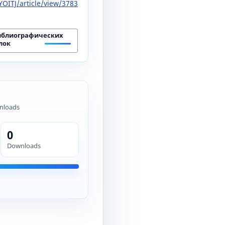
OITJ/article/view/3783
иблиографических
лок
nloads
0
Downloads