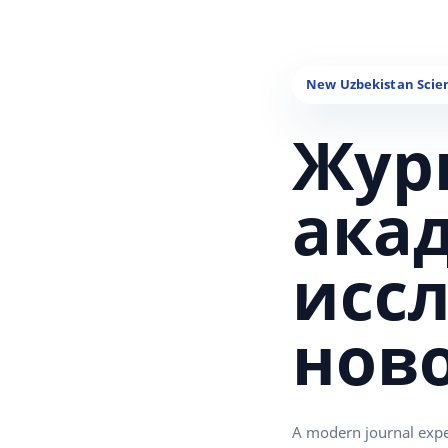
Жур
ака
исс
нов