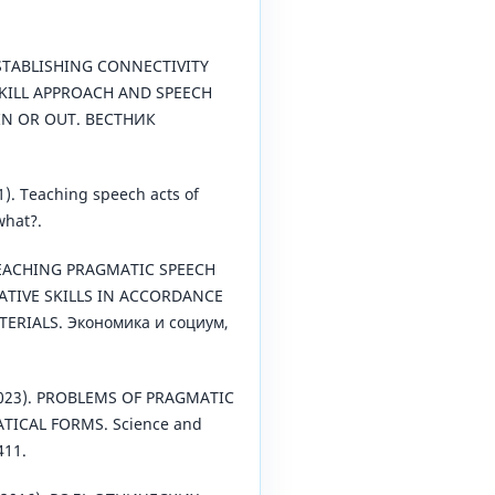
. ESTABLISHING CONNECTIVITY
ILL APPROACH AND SPEECH
 IN OR OUT. ВЕСТНИК
1). Teaching speech acts of
what?.
. TEACHING PRAGMATIC SPEECH
TIVE SKILLS IN ACCORDANCE
ERIALS. Экономика и социум,
(2023). PROBLEMS OF PRAGMATIC
ICAL FORMS. Science and
411.