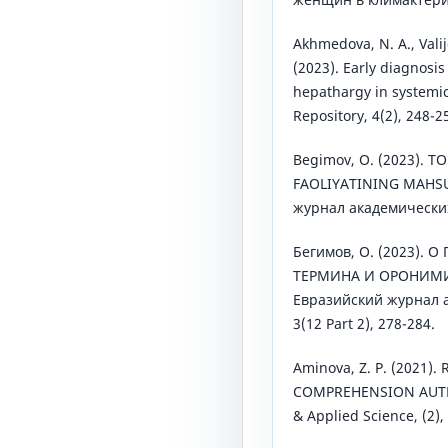
Akhmedova, N. A., Valijo
(2023). Early diagnosi
hepathargy in systemi
Repository, 4(2), 248-2
Begimov, O. (2023). 
FAOLIYATINING MAHSU
журнал академических
Бегимов, О. (2023)
ТЕРМИНА И ОРОНИМ
Евразийский журнал 
3(12 Part 2), 278-284.
Aminova, Z. P. (2021)
COMPREHENSION AUTHE
& Applied Science, (2),