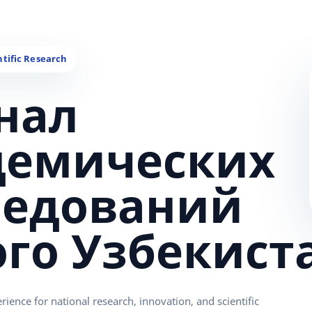
нал
демических
ледований
ого Узбекист