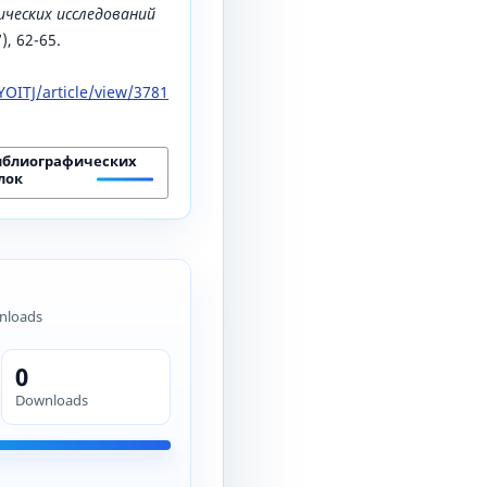
ических исследований
7), 62-65.
OITJ/article/view/3781
иблиографических
лок
nloads
0
Downloads