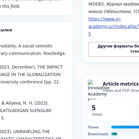
MODES.
Журнал академ
 this field.
нового Узбекистана
,
1
(
https://www.in-
academy.uz/index.php/Y
сылки
5
modality: A social semiotic
Другие форматы б
ссы
ary communication. Routledge.
 (2023, December). THE IMPACT
UAGE IN THE GLOBALIZATION
niversity conference (pp. 22-
Article metrics
Views and PDF dow
, & Aliyeva, N. H. (2023).
5
LATILADIGAN SLENGLAR.
Views
13.
Views
 (2023). UNRAVELING THE
Downloads
MATIC CHARACTERISTICS OF