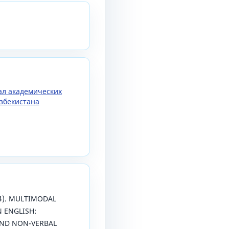
нал академических
збекистана
24). MULTIMODAL
N ENGLISH:
AND NON-VERBAL