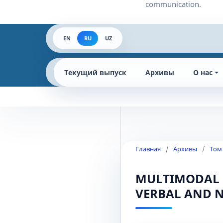
EN
RU
UZ
Текущий выпуск
Архивы
О нас
Главная
/
Архивы
/
Том
MULTIMODAL D
VERBAL AND 