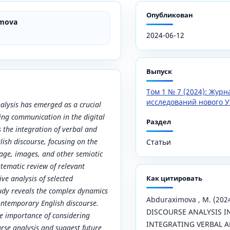
Опубликован
imova
2024-06-12
Выпуск
Том 1 № 7 (2024): Жур
исследований нового У
alysis has emerged as a crucial
ng communication in the digital
Раздел
s the integration of verbal and
ish discourse, focusing on the
Статьи
age, images, and other semiotic
tematic review of relevant
ive analysis of selected
Как цитировать
tudy reveals the complex dynamics
Abduraximova , M. (20
ntemporary English discourse.
DISCOURSE ANALYSIS I
he importance of considering
INTEGRATING VERBAL 
rse analysis and suggest future