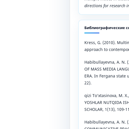
directions for research in
Библиографические с
Kress, G. (2010). Multi
approach to contempor
Habibullayevna, A. N.
OF MASS MEDIA LANG
ERA. In Fergana state u
22).
qizi To‘xtasinova, M. X.
YOSHLAR NUTQIDA ISH
SCHOLAR, 1(13), 109-1
Habibullayevna, A. N.
COMMUNICATIVE PRAG