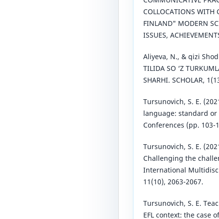
COLLOCATIONS WITH
FINLAND" MODERN SCI
ISSUES, ACHIEVEMENT
Aliyeva, N., & qizi Shod
TILIDA SO ‘Z TURKUML
SHARHI. SCHOLAR, 1(13
Tursunovich, S. E. (20
language: standard or 
Conferences (pp. 103-1
Tursunovich, S. E. (202
Challenging the chall
International Multidisc
11(10), 2063-2067.
Tursunovich, S. E. Te
EFL context: the case 