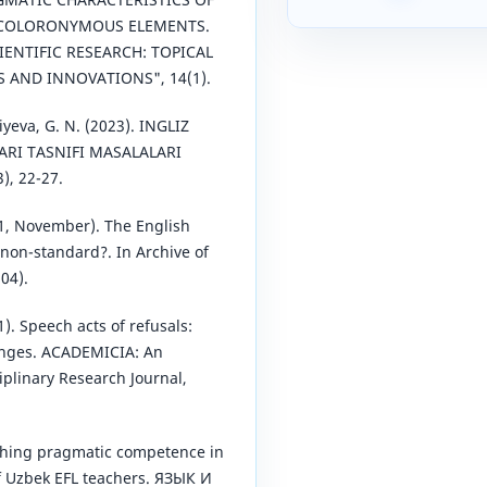
 COLORONYMOUS ELEMENTS.
ENTIFIC RESEARCH: TOPICAL
S AND INNOVATIONS", 14(1).
iyeva, G. N. (2023). INGLIZ
ARI TASNIFI MASALALARI
), 22-27.
21, November). The English
non-standard?. In Archive of
04).
1). Speech acts of refusals:
enges. ACADEMICIA: An
iplinary Research Journal,
aching pragmatic competence in
of Uzbek EFL teachers. ЯЗЫК И