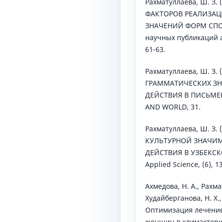
Рахматуллаева, Ш. З.
ФАКТОРОВ РЕАЛИЗА
ЗНАЧЕНИЙ ФОРМ СПО
научных публикаций а
61-63.
Рахматуллаева, Ш. З.
ГРАММАТИЧЕСКИХ ЗН
ДЕЙСТВИЯ В ПИСЬМЕ
AND WORLD, 31.
Рахматуллаева, Ш. З.
КУЛЬТУРНОЙ ЗНАЧИ
ДЕЙСТВИЯ В УЗБЕКСКО
Applied Science, (6), 1
Ахмедова, Н. А., Рахмат
Худайберганова, Н. Х.,
Оптимизация лечение
женщин в климактери