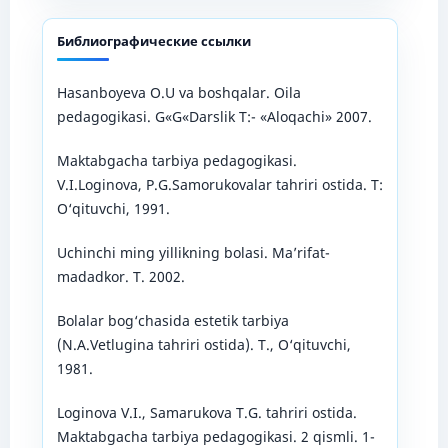
Библиографические ссылки
Hasanboyeva O.U va boshqalar. Oila
pedagogikasi. G«G«Darslik T:- «Aloqachi» 2007.
Maktabgacha tarbiya pedagogikasi.
V.I.Loginova, P.G.Samorukovalar tahriri ostida. T:
O‘qituvchi, 1991.
Uchinchi ming yillikning bolasi. Ma’rifat-
madadkor. T. 2002.
Bolalar bog‘chasida estetik tarbiya
(N.A.Vetlugina tahriri ostida). T., O‘qituvchi,
1981.
Loginova V.I., Samarukova T.G. tahriri ostida.
Maktabgacha tarbiya pedagogikasi. 2 qismli. 1-