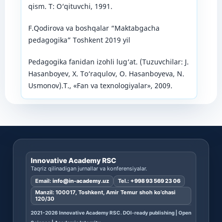
qism. T: O‘qituvchi, 1991.
F.Qodirova va boshqalar “Maktabgacha
pedagogika” Toshkent 2019 yil
Pedagogika fanidan izohli lug‘at. (Tuzuvchilar: J.
Hasanboyev, X. To‘raqulov, O. Hasanboyeva, N.
Usmonov).Т., «Fan va texnologiyalar», 2009.
Innovative Academy RSC
Taqriz qilinadigan jurnallar va konferensiyalar.
Email:
info@in-academy.uz
Tel.:
+998 93 569 23 06
Manzil: 100017, Toshkent, Amir Temur shoh ko’chasi
120/30
2021-2026 Innovative Academy RSC. DOI-ready publishing | Open