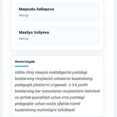
Maqsuda Xallaqova
Автор
Maxliyo Soliyeva
Автор
Аннотация
Ushbu ilmiy maqola maktabgacha yoshdagi
bolalarning rivojlanish sohalarini kuzatishning
pedagogik jihatlarini o
’
rganadi. U 3-6 yoshli
bolalarning har tomonlama rivojlanishini baholash
va qo
’
llab-quvvatlash uchun erta yoshdagi
pedagoglar uchun vosita sifatida tizimli
kuzatishning muhimligini ta
’
kidlaydi.