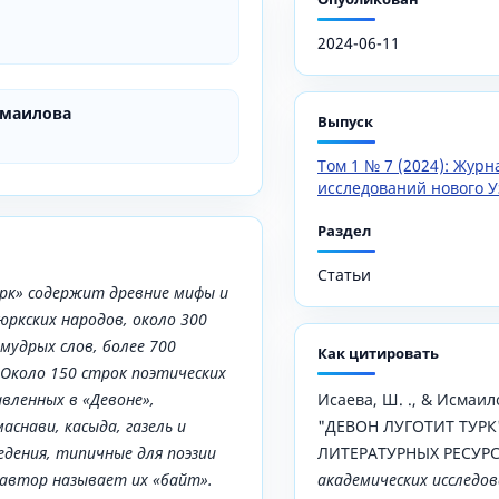
2024-06-11
смаилова
Выпуск
Том 1 № 7 (2024): Жур
исследований нового У
Раздел
Статьи
рк» содержит древние мифы и
юркских народов, около 300
 мудрых слов, более 700
Как цитировать
Около 150 строк поэтических
вленных в «Девоне»,
Исаева, Ш. ., & Исмаило
снави, касыда, газель и
"ДЕВОН ЛУГОТИТ ТУР
дения, типичные для поэзии
ЛИТЕРАТУРНЫХ РЕСУР
 автор называет их «байт».
академических исследов