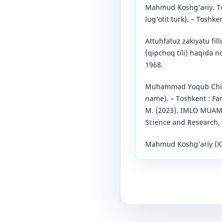
Mahmud Koshg‘ariy. Tu
lug‘otit turk). – Toshk
Attuhfatuz zakiyatu fillu
(qipchoq tili) haqida n
1968.
Muhammad Yoqub Ching
name). – Toshkent : Fan,
M. (2023). IMLO MUA
Science and Research, 
Mahmud Koshg’ariy (XI