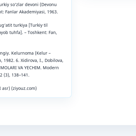
rkiy so‘zlar devoni (Devonu
ent: Fanlar Akademiyasi, 1963.
g‘atit turkiya [Turkiy til
oyob tuhfa]. – Toshkent: Fan,
iy. Kelurnoma (Kelur –
 1982. 6. Xidirova, I., Dobilova,
MMOLARI VA YECHIM. Modern
2 (3), 138–141.
 asr) (ziyouz.com)