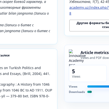
т скорее боевой характер, а
Узбекистана
,
1
(7), 42-4
тихотворные фрагменты
academy.uz/index.php/Y
utlar
bilan
jangnoma
(Записи о
8
Другие форматы б
ma
(Записи о битве с
ссы
lan
jangnoma
(Записи о битве с
Article metrics
сылки
Views and PDF dow
s on Turkish Politics and
5
s and Essays, (Brill, 2004), 441.
Views
cography : A History from 1046
Views
ry from 1046 BC to AD 1911. OUP
Downloads
-yil — 379–80 bet. ISBN 978-0-