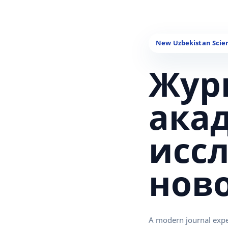
Жур
ака
исс
нов