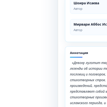
Шоира Исаева
Автор
Мирвари Аббос И
Автор
Аннотация
«Девону луготит тю
легенды об истории т
пословиц и поговорок,
стихотворных строк. 
произведений, предста
представляют собой ма
стихотворные произве
исламского периода, и