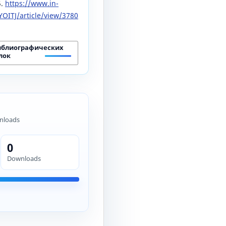
5.
https://www.in-
OITJ/article/view/3780
иблиографических
лок
nloads
0
Downloads