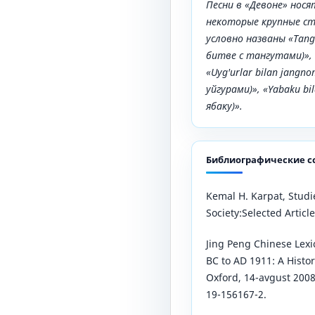
Песни в «Девоне» нося
некоторые крупные с
условно названы «
Tang
битве с тангутами)»,
«
Uyg
'
urlar
bilan
jangno
уйгурами)», «
Yabaku
bi
ябаку)».
Библиографические с
Kemal H. Karpat, Studie
Society:Selected Article
Jing Peng Chinese Lexi
BC to AD 1911: A Histo
Oxford, 14-avgust 2008
19-156167-2.