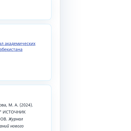
нал академических
збекистана
ва, М. А. (2024).
К" ИСТОЧНИК
СОВ.
Журнал
аний нового