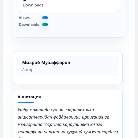
Downloads
Views
Downloads
Мизроб Музаффаров
Автор
Аннотация
Ушбу мақолада
сув ва гидротехника
иншоотларидан фойдаланиш, ирригация ва
мелиорация соҳасида
коррупцияни юзага
келтирувчи норматив-ҳуқуқий ҳужжатлардаги