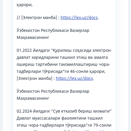
қарори,
// [Электрон манба] :
https://lex.uz/docs
.
Ўзбекистон Республикаси Вазирлар
Маҳкамасининг
01.2022 йилдаги “Қурилиш соҳасида электрон
давлат харидларини ташкил этиш ва амалга
ошириш тартибини такомиллаштириш чора-
тадбирлари тўғрисида”ги 46-сонли қарори,
[Электрон манба] :
https://lex.uz/docs
.
Ўзбекистон Республикаси Вазирлар
Маҳкамасининг
02.2024 йилдаги “Сув етказиб бериш хизмати”
Давлат муассасалари фаолиятини ташкил
этиш чора-тадбирлари тўғрисида”ги 79-сонли