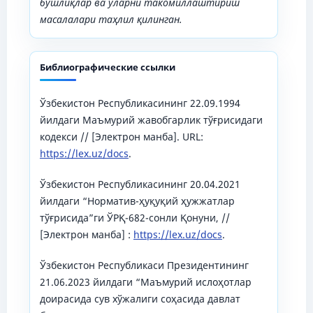
бўшлиқлар ва уларни такомиллаштириш
масалалари таҳлил қилинган.
Библиографические ссылки
Ўзбекистон Республикасининг 22.09.1994
йилдаги Маъмурий жавобгарлик тўғрисидаги
кодекси // [Электрон манба]. URL:
https://lex.uz/docs
.
Ўзбекистон Республикасининг 20.04.2021
йилдаги “Норматив-ҳуқуқий ҳужжатлар
тўғрисида”ги ЎРҚ-682-сонли Қонуни, //
[Электрон манба] :
https://lex.uz/docs
.
Ўзбекистон Республикаси Президентининг
21.06.2023 йилдаги “Маъмурий ислоҳотлар
доирасида сув хўжалиги соҳасида давлат