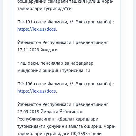
бошқарувини самарали ташкил қилиш чора-
тадбирлари тўғрисида”ги
ПФ-101-сонли Фармони, // [Электрон манба] :
https://lex.uz/docs
.
Ўзбекистон Республикаси Президентининг
17.11.2023 йилдаги
“Иш ҳақи, пенсиялар ва нафақалар
миқдорини ошириш тўғрисида”ги
ПФ-196-сонли Фармони, // [Электрон манба] :
https://lex.uz/docs
.
Ўзбекистон Республикаси Президентининг
27.09.2018 Йилдаги Ўзбекистон
Республикасининг «Давлат харидлари
тўғрисида»ги қонунини амалга ошириш чора-
тадбирлари тўғрисидаги ПҚ-3593-сонли