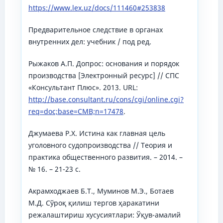
https://www.lex.uz/docs/111460#253838
Предварительное следствие в органах
внутренних дел: учебник / под ред.
Рыжаков А.П. Допрос: основания и порядок
производства [Электронный ресурс] // СПС
«Консультант Плюс». 2013. URL:
http://base.consultant.ru/cons/cgi/online.cgi?
req=doc;base=CMB;n=17478
.
Джумаева Р.Х. Истина как главная цель
уголовного судопроизводства // Теория и
практика общественного развития. – 2014. –
№ 16. – 21-23 с.
Акрамходжаев Б.Т., Муминов М.Э., Ботаев
М.Д. Сўроқ қилиш тергов ҳаракатини
режалаштириш хусусиятлари: Ўқув-амалий