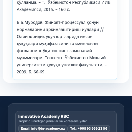
қўлланма. – Т.: Ўзбекистон Республикаси ИИВ
Академияси, 2015. – 160 с.
Б.Б.Муродов. Жиноят-процессуал қонун
нормаларини эркинлаштириш йўллари //
Олий юридик ўқув юртларида инсон
ҳуқуқлари муҳофазасини таъминловчи
фанларнинг ўқитишнинг замонавий
муаммолари. Тошкент. Ўзбекистон Миллий
университети ҳуқуқшунослик факультети. –
2009. Б. 66-69.
Innovative Academy RSC
Taqriz qilinadigan jurnallar va konferensiyalar.
Email:
info@in-academy.uz
Tel.:
+998 93 569 23 06