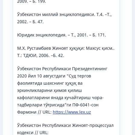
2009. – Б. 199.
Ўзбекистон миллий энциклопедияси. Т.4. –Т.,
2002. – Б. 47.
Юридик энциклопедия. – Т., 2001. – Б. 171.
М.Х. Рустамбаев Жиноят ҳуқуқи: Махсус қисм..
Т.: ТДЮИ, 2006. –Б. 42.
Ўзбекистон Республикаси Президентининг
2020 йил 10 августдаги “Суд тергов
фаолиятида шахснинг ҳуқуқ ва
эркинликларини ҳимоя қилиш
кафолатларини янада кучайтириш чора-
тадбирлари тўғрисида”ги ПФ-6041-сон
Фармони // URL:
https://www.lex.uz
Ўзбекистон Республикаси Жиноят-процессуал
кодекси // URL: