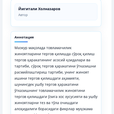
Йигитали Холназаров
Автор
Аннотация
Мазкур мақолада товламачилик
жиноятларини тергов қилишда сўроқ қилиш
тергов ҳаракатининг асосий қоидалари ва
тартиби, сўроқ тергов ҳаракатини ўтказишни
расмийлаштириш тартиби, унинг жиноят
ишини тергов қилишдаги аҳамияти,
шунингдек ушбу тергов ҳаракатини
ўтказишнинг товламачилик жиноятини
тергов қилишдаги ўзига хос хусусияти ва ушбу
жиноятларни тез ва тўла очишдаги
алоҳидалиги борасидаги фикрлар муҳокама