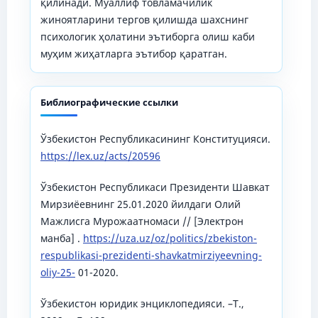
қилинади. Муаллиф товламачилик
жиноятларини тергов қилишда шахснинг
психологик ҳолатини эътиборга олиш каби
муҳим жиҳатларга эътибор қаратган.
Библиографические ссылки
Ўзбекистон Республикасининг Конституцияси.
https://lex.uz/acts/20596
Ўзбекистон Республикаси Президенти Шавкат
Мирзиёевнинг 25.01.2020 йилдаги Олий
Мажлисга Мурожаатномаси // [Электрон
манба] .
https://uza.uz/oz/politics/zbekiston-
respublikasi-prezidenti-shavkatmirziyeevning-
oliy-25-
01-2020.
Ўзбекистон юридик энциклопедияси. –Т.,