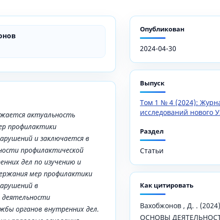
Опубликован
онов
2024-04-30
Выпуск
Том 1 № 4 (2024): Жур
исследований нового У
ажается актуальность
ер профилактики
Раздел
арушений и заключается в
ности профилактической
Статьи
енних дел по изучению и
держания мер профилактики
нарушений в
Как цитировать
 деятельности
Вахобжонов , Д. . (20
жбы органов внутренних дел.
ОСНОВЫ ДЕЯТЕЛЬНОС