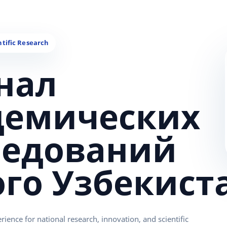
нал
демических
ледований
ого Узбекист