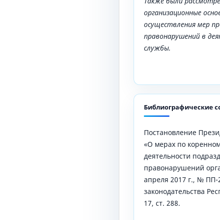
Также были рассмотре
организационные осно
осуществления мер п
правонарушений в де
службы.
Библиографические с
Постановление Прези
«О мерах по коренно
деятельности подраз
правонарушений орга
апреля 2017 г., № ПП
законодательства Респ
17, ст. 288.