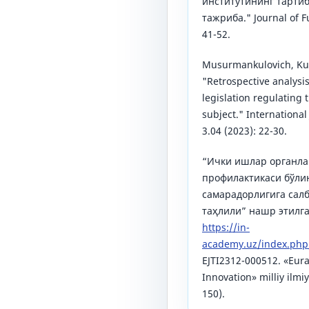
институтининг тарти
тажриба." Journal of F
41-52.
Musurmankulovich, Ku
"Retrospective analysis
legislation regulating t
subject." Internationa
3.04 (2023): 22-30.
“Ички ишлар органла
профилактикаси бўли
самарадорлигига салб
таҳлили” нашр этилган
https://in-
academy.uz/index.php/
EJTI2312-000512. «Eura
Innovation» milliy ilm
150).