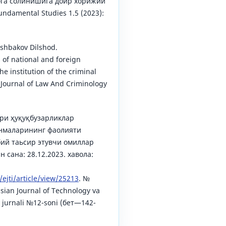
бга солинишига доир хорижий
undamental Studies 1.5 (2023):
shbakov Dilshod.
 of national and foreign
he institution of the criminal
l Journal of Law And Criminology
ри ҳуқуқбузарликлар
нмаларининг фаолияти
ий таьсир этувчи омиллар
 сана: 28.12.2023. хавола:
ejti/article/view/25213
. №
sian Journal of Technology va
iy jurnali №12-soni (бет—142-