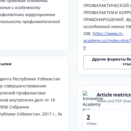
ны правовые основания,
ПРОФИЛАКТИЧЕСКОЙ 
вания и особенности
ПРОФИЛАКТИКИ КОРР
рофилактики коррупционных
ПРАВОНАРУШЕНИЙ.
Жу
ятельности профилактической
исследований нового У
208.
https://www.in-
academy.uz/index.php/Y
9
Другие форматы б
ссы
сылки
дента Республики Узбекистан
му совершенствованию
делений профилактики
Article metrics
нов внутренних дел» от 18
Views and PDF dow
-2896 Собрание
ублики Узбекистан, 2017 г., №
2
Views