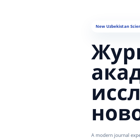
Жур
ака
исс
нов