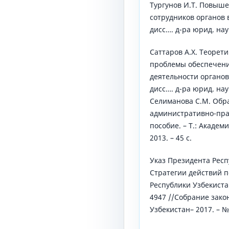
Тургунов И.Т. Повыше
сотрудников органов 
дисс…. д-ра юрид. наук.
Саттаров А.Х. Теорет
проблемы обеспечени
деятельности органов
дисс…. д-ра юрид. наук.
Селиманова С.М. Обр
административно-пра
пособие. – Т.: Акаде
2013. – 45 с.
Указ Президента Респ
Стратегии действий 
Республики Узбекистан
4947 //Собрание зако
Узбекистан– 2017. – № 