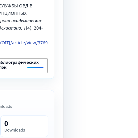
СЛУЖБЫ ОВД В
УПЦИОННЫХ
рнал академических
збекистана
,
1
(4), 204-
OITJ/article/view/3769
иблиографических
лок
nloads
0
Downloads