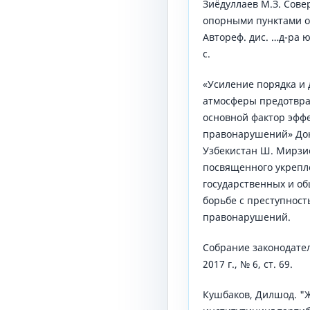
Зиёдуллаев М.З. Сов
опорными пунктами о
Автореф. дис. …д-ра юр
с.
«Усиление порядка и
атмосферы предотвра
основной фактор эфф
правонарушений» Док
Узбекистан Ш. Мирзиё
посвященного укрепл
государственных и о
борьбе с преступнос
правонарушений.
Собрание законодател
2017 г., № 6, ст. 69.
Кушбаков, Дилшод. "