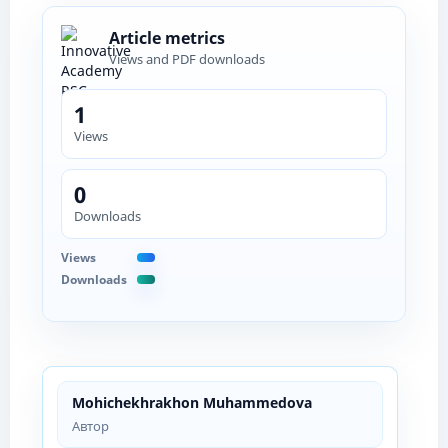
Article metrics
Views and PDF downloads
1
Views
0
Downloads
Views
Downloads
Mohichekhrakhon Muhammedova
Автор