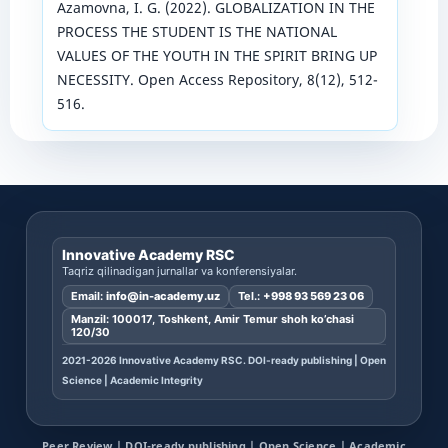
Azamovna, I. G. (2022). GLOBALIZATION IN THE
PROCESS THE STUDENT IS THE NATIONAL
VALUES OF THE YOUTH IN THE SPIRIT BRING UP
NECESSITY. Open Access Repository, 8(12), 512-
516.
Innovative Academy RSC
Taqriz qilinadigan jurnallar va konferensiyalar.
Email:
info@in-academy.uz
Tel.:
+998 93 569 23 06
Manzil: 100017, Toshkent, Amir Temur shoh ko’chasi
120/30
2021-2026 Innovative Academy RSC. DOI-ready publishing | Open
Science | Academic Integrity