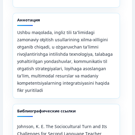
Аннотация
Ushbu maqolada, ingliz tili taʼlimidagi
zamonaviy oʻqitish usullarining xilma-xilligini
oʻrganib chiqadi, u oʻzgaruvchan taʼlimni
rivojlantirishga intilishda texnologiya, talabaga
yoʻnaltirilgan yondashuvlar, kommunikativ til
oʻrgatish strategiyalari, loyihaga asoslangan
taʼlim, multimodal resurslar va madaniy
kompetentsiyalarning integratsiyasini haqida
fikr yuritiladi
Библиографические ссылки
Johnson, K. E. The Sociocultural Turn and Its
Challenges for Second Language Teacher