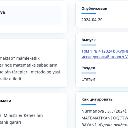
Опубликован
va
2024-04-20
Выпуск
Том 1 № 4 (2024): Жур
исследований нового У
maktab” mámleketlik
lerinde matematika sabaqların
Раздел
ne tán tárepleri, metodologiyasi
liz etiledi.
Статьи
Как цитировать
сылки
Nurmanova , S. . (2024
i Ministrler Keńesiniń
MATEMATIKANI OQITIW
sanlı qararı
BAYANI.
Журнал академ