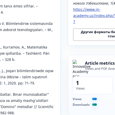
нового Узбекистана
,
1
(
m tanıs emes sifrlar. –
https://www.in-
14.
academy.uz/index.php/Y
7
 V. Bilimlendiriw sistemasında
 axborot texnologiyaları. – M.,
Другие форматы б
ссы
M., Xurramov, A., Matematika
qıw qollanba. – Tashkent: Pán
 – 328 b.
Article metrics
Views and PDF dow
. J., Joqarı bilimlendiriwde oqıw
na ótkiziw – talim sıpatınıń
1
E: 1, 2020. pp: 71-79.
Views
atlar. Binar munosabatlar”
Views
za va amaliy mashg‘ulotlari
Downloads
 “Domino” metodlar // Scientific
 982-988.