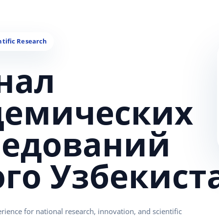
нал
демических
ледований
ого Узбекист