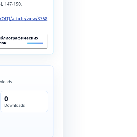
4), 147-150.
OITJ/article/view/3768
иблиографических
лок
nloads
0
Downloads