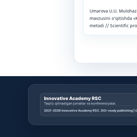
Umarova U.U. Mulohaza
mavzusini o‘qitishda «
metodi // Scientific pro
Innovative Academy RSC
Taqriz qilinadigan jurnallar va konferensiyalar.
2021-2026 Innovative Academy RSC. DOI-ready publishing | O