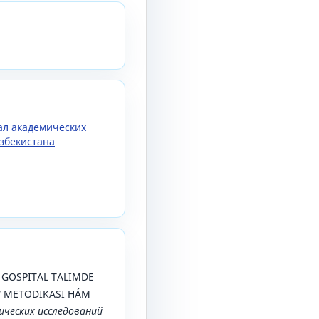
нал академических
збекистана
). GOSPITAL TALIMDE
 METODIKASI HÁM
ических исследований