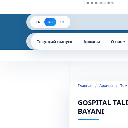
EN
RU
UZ
Текущий выпуск
Архивы
О нас
Главная
/
Архивы
/
Том
GOSPITAL TAL
BAYANI