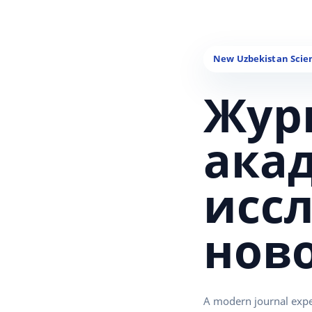
Жур
ака
исс
нов