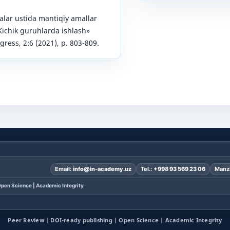
lar ustida mantiqiy amallar
Kichik guruhlarda ishlash»
gress, 2:6 (2021), p. 803-809.
Email:
info@in-academy.uz
Tel.:
+998 93 569 23 06
Manzi
pen Science | Academic Integrity