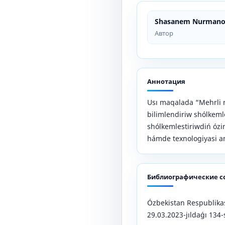
Shasanem Nurmano
Автор
Аннотация
Usı maqalada “Mehrli 
bilimlendiriw shólkem
shólkemlestiriwdiń ózi
hámde texnologiyasi ana
Библиографические с
Ózbekistan Respublikas
29.03.2023-jıldaǵı 134-