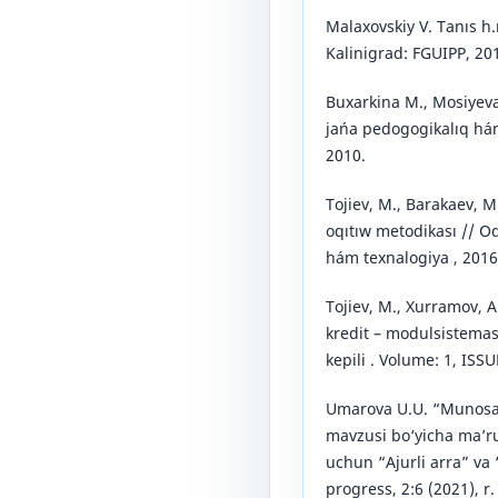
Mаlаxоvskiy V. Tаnıs h.
Kаlinigrаd: FGUIPP, 20
Buxаrkinа M., Mоsiyevа
jańa pedogogikalıq hám
2010.
Tojiev, M., Barakaev, 
oqıtıw metodikası // O
hám texnalogiya , 2016.
Tojiev, M., Xurramov, A
kredit – modulsistemasi
kepili . Volume: 1, ISSU
Umarova U.U. “Munosab
mavzusi bo‘yicha ma’ru
uchun “Ajurli arra” va
progress, 2:6 (2021), r.