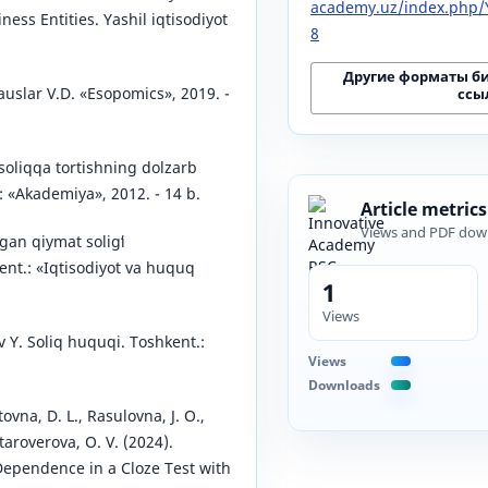
academy.uz/index.php/Y
ness Entities. Yashil iqtisodiyot
8
Другие форматы б
uslar V.D. «Esopomics», 2019. -
ссы
 soliqqa tortishning dolzarb
: «Akademiya», 2012. - 14 b.
Article metrics
Views and PDF dow
gan qiymat soligʻi
ent.: «Iqtisodiyot va huquq
1
Views
 Y. Soliq huquqi. Toshkent.:
Views
Downloads
ovna, D. L., Rasulovna, J. O.,
taroverova, O. V. (2024).
Dependence in a Cloze Test with