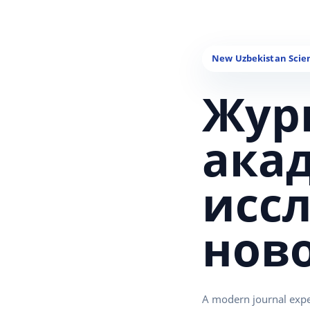
Жур
ака
исс
нов