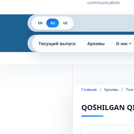
EN
RU
UZ
Текущий выпуск
Архивы
О нас
Главная
/
Архивы
/
Том
QO`SHILGAN Q