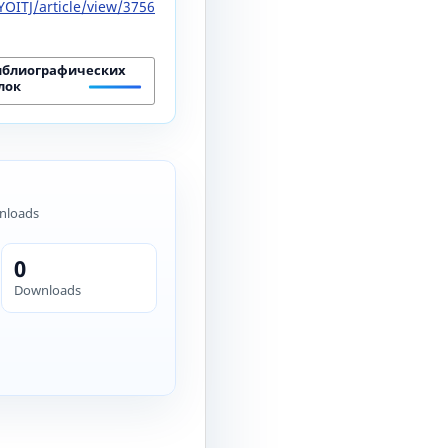
OITJ/article/view/3756
иблиографических
лок
nloads
0
Downloads