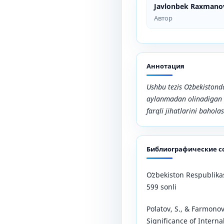
Javlonbek Raxmano
Автор
Аннотация
Ushbu
tezis
Oʻzbekistonda
aylanmadan olinadigan 
farqli jihatlarini bahol
Библиографические с
Oʻzbekiston Respublikas
599 sonli
Poʻlatov, S., & Farmonov
Significance of Interna