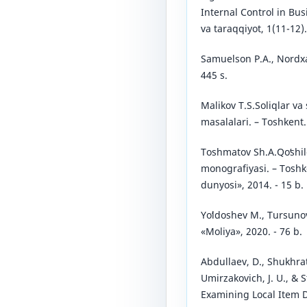
Internal Control in Busi
va taraqqiyot, 1(11-12).
Samuelson P.A., Nordxa
445 s.
Malikov T.S.Soliqlar va
masalalari. – Toshkent.
Toshmatov Sh.A.Qoʻshil
monografiyasi. – Toshk
dunyosi», 2014. - 15 b.
Yoʻldoshev M., Tursunov
«Moliya», 2020. - 76 b.
Abdullaev, D., Shukhrat
Umirzakovich, J. U., & S
Examining Local Item 