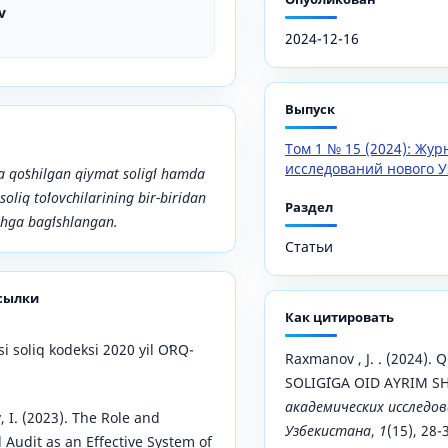
v
2024-12-16
Выпуск
Том 1 № 15 (2024): Жу
исследований нового У
 qoʻshilgan qiymat soligʻi hamda
soliq
toʻlovchilarining bir-biridan
Раздел
ashga bagʻishlangan.
Статьи
сылки
Как цитировать
i soliq kodeksi 2020 yil OʻRQ-
Raxmanov , J. . (2024)
SOLIG`IGA OID AYRIM 
академических исследов
, I. (2023). The Role and
Узбекистана
,
1
(15), 28-
l Audit as an Effective System of