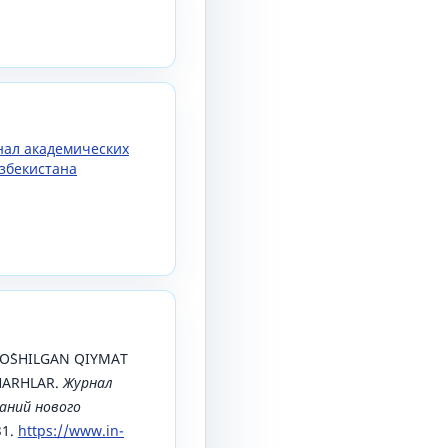
рнал академических
збекистана
. QO`SHILGAN QIYMAT
SHARHLAR.
Журнал
аний нового
31.
https://www.in-