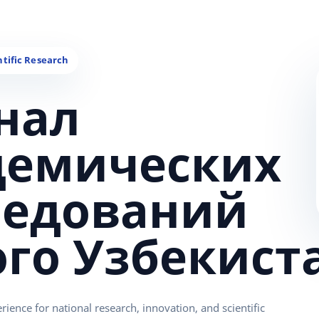
нал
демических
ледований
ого Узбекист