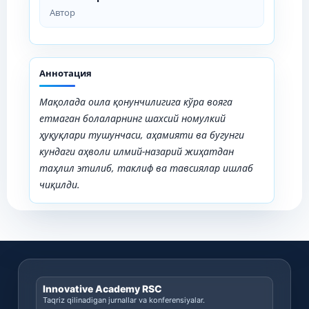
Автор
Аннотация
Мақолада оила қонунчилигига кўра вояга
етмаган болаларнинг шахсий номулкий
ҳуқуқлари тушунчаси, аҳамияти ва бугунги
кундаги аҳволи илмий-назарий жиҳатдан
таҳлил этилиб, таклиф ва тавсиялар ишлаб
чиқилди.
Innovative Academy RSC
Taqriz qilinadigan jurnallar va konferensiyalar.