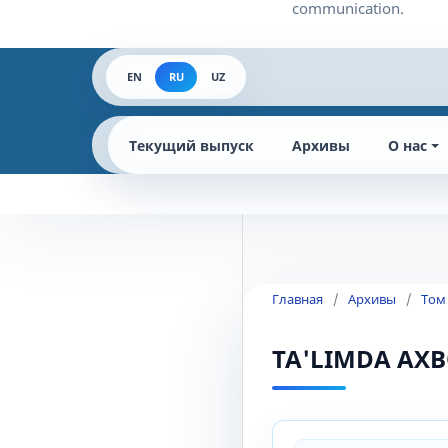
EN
RU
UZ
Текущий выпуск
Архивы
О нас
Главная
/
Архивы
/
Том
TA'LIMDA AX