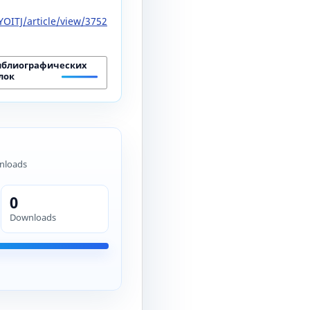
OITJ/article/view/3752
иблиографических
лок
nloads
0
Downloads