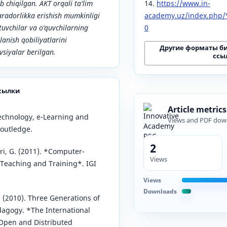
b chiqilgan. AKT orqali ta'lim
14.
https://www.in-
radorlikka erishish mumkinligi
academy.uz/index.php/Y
qituvchilar va o‘quvchilarning
0
anish qobiliyatlarini
Другие форматы б
tavsiyalar berilgan.
ссы
сылки
Article metrics
Technology, e-Learning and
Views and PDF dow
Routledge.
2
i, G. (2011). *Computer-
Views
Teaching and Training*. IGI
Views
Downloads
. (2010). Three Generations of
dagogy. *The International
 Open and Distributed