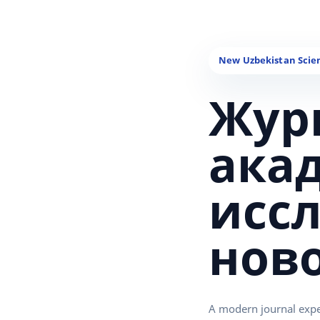
Жур
ака
исс
нов