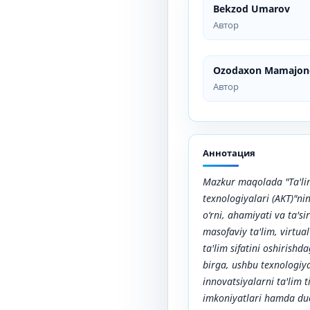
Bekzod Umarov
Автор
Ozodaxon Mamajon
Автор
Аннотация
Mazkur maqolada "Ta'li
texnologiyalari (AKT)"ni
o‘rni, ahamiyati va ta'si
masofaviy ta'lim, virtual
ta'lim sifatini oshirishda
birga, ushbu texnologiy
innovatsiyalarni ta'lim t
imkoniyatlari hamda d