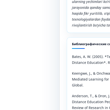
ularning yechimlari ko‘ri
jarayonida qanday sama
haqida fikr yuritilib, o‘
texnologiyalardan foydal
rivojlantirish bo‘yicha 
Библиографические с
Bates, A. W. (2005). *
Distance Education*. 
Keengwe, J., & Onchwar
Mediated Learning for 
Global.
Anderson, T., & Dron, J
Distance Education Pe
Review of Research in