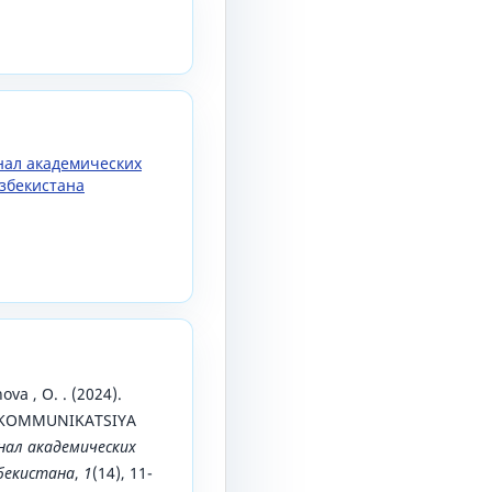
рнал академических
збекистана
va , O. . (2024).
 KOMMUNIKATSIYA
нал академических
збекистана
,
1
(14), 11-