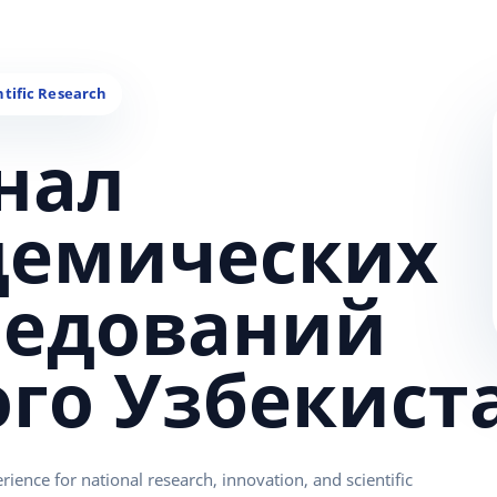
нал
демических
ледований
ого Узбекист