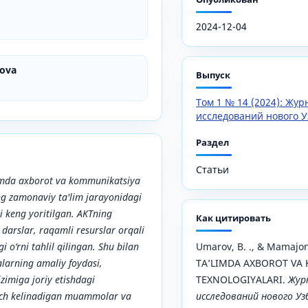
2024-12-04
ova
Выпуск
Том 1 № 14 (2024): Жу
исследований нового У
Раздел
Статьи
mda axborot va kommunikatsiya
ng zamonaviy ta'lim jarayonidagi
ri keng yoritilgan. AKTning
Как цитировать
 darslar, raqamli resurslar orqali
gi o‘rni tahlil qilingan. Shu bilan
Umarov, B. ., & Mamajono
alarning amaliy foydasi,
TA’LIMDA AXBOROT VA
izimiga joriy etishdagi
TEXNOLOGIYALARI.
Жур
uch kelinadigan muammolar va
исследований нового У