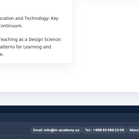
ucation and Technology: Key
Continuum.
*Teaching as a Design Science:
atterns for Learning and
e.
Email:
info@in-academy.uz
Tel.:
+998 93 569 23 06
Manzi