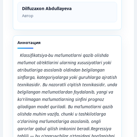
Dilfuzaxon Abdullayeva
Автор
Аннотация
Klassifikatsiya-bu ma’lumotlarni qazib olishda
ma
’
lumot ob
’
ektlarini ularning xususiyatlari yoki
atributlariga asoslanib oldindan belgilangan
sinflarga, kategoriyalarga yoki guruhlarga ajratish
texnikasidir. Bu nazoratli o
‘
qitish texnikasidir, unda
belgilangan ma’lumotlardan foydalanib, yangi va
ko'rilmagan ma’lumotlarning sinfini prognoz
qiladigan model quriladi. Bu ma’lumotlarni qazib
olishda muhim vazifa, chunki u tashkilotlarga
o'zlarining ma'lumotlariga asoslanib, ongli
qarorlar qabul qilish imkonini beradi.
Regressiya
tahlili — bu o
‘
zgaruvchilar o
‘
rtasidagi bog
‘
lanishni