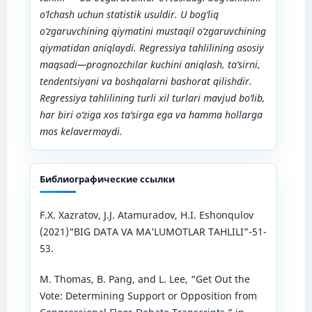
o
‘
lchash uchun statistik usuldir. U bog
‘
liq
o
‘
zgaruvchining qiymatini mustaqil o
‘
zgaruvchining
qiymatidan aniqlaydi. Regressiya tahlilining asosiy
maqsadi—prognozchilar kuchini aniqlash, ta’sirni,
tendentsiyani va boshqalarni bashorat qilishdir.
Regressiya tahlilining turli xil turlari mavjud bo
‘
lib,
har biri o
‘
ziga xos ta’sirga ega va hamma hollarga
mos kelavermaydi.
Библиографические ссылки
F.X. Xazratov, J.J. Atamuradov, H.I. Eshonqulov
(2021)“BIG DATA VA MA’LUMOTLAR TAHLILI”-51-
53.
M. Thomas, B. Pang, and L. Lee, “Get Out the
Vote: Determining Support or Opposition from