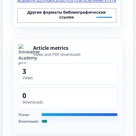
academy.uz/index.php/YOITJ/article/view/37514
Другие форматы библиографических
ссылок
Article metrics
Views and PDF downloads
3
Views
0
Downloads
Views
Downloads