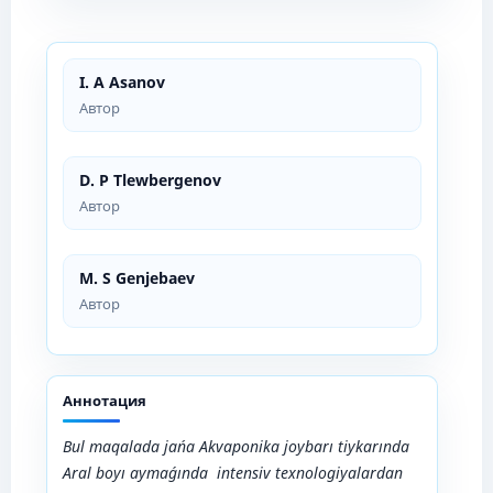
I. A Asanov
Автор
D. P Tlewbergenov
Автор
M. S Genjebaev
Автор
Аннотация
Bul maqalada jańa Akvaponika joybarı tiykarında
Aral boyı aymaǵında intensiv texnologiyalardan