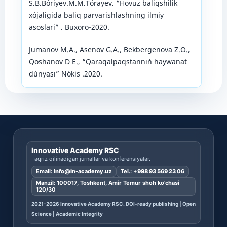
S.B.Bóriyev.M.M.Tórayev. “Hovuz baliqshilik
xójaligida baliq parvarishlashning ilmiy
asoslari” . Buxoro-2020.
Jumanov M.A., Asenov G.A., Bekbergenova Z.O.,
Qoshanov D E., “Qaraqalpaqstannıń haywanat
dúnyası” Nókis .2020.
Innovative Academy RSC
Taqriz qilinadigan jurnallar va konferensiyalar.
Email:
info@in-academy.uz
Tel.:
+998 93 569 23 06
Manzil: 100017, Toshkent, Amir Temur shoh ko’chasi
120/30
2021-2026 Innovative Academy RSC. DOI-ready publishing | Open
Science | Academic Integrity