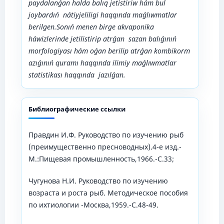
paydalanǵan halda balıq jetistiriw hám bul
joybardıń nátiyjeliligi haqqında maǵlıwmatlar
berilgen.Sonıń menen birge akvaponika
háwizlerinde jetilistirip atrǵan sazan balıǵınıń
morfologiyası hám oǵan berilip atrǵan kombikorm
azıǵınıń quramı haqqında ilimiy maǵlıwmatlar
statistikası haqqında jazılǵan.
Библиографические ссылки
Правдин И.Ф. Руководство по изучению рыб
(преимущественно пресноводных).4-е изд.-
М.:Пищевая промышленность,1966.-С.33;
Чугунова Н.И. Руководство по изучению
возраста и роста рыб. Методическое пособия
по ихтиологии -Москва,1959.-С.48-49.