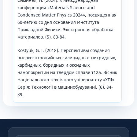
Симинел, Н. (2024). X Международная
конференция «Materials Science and
Condensed Matter Physics 2024», посвященная
60-летию со дня основания Института
Прикладной Физики. Электронная обработка
материалов, (5), 83-84.
Kostyuk, G. I. (2018). Перспективы создания
высокоэнтропийных силицидных, нитридных,
карбидных, боридных и оксидных
нанопокрытий на твёрдом сплаве т12а. Вісник
Національного технічного університету «ХПІ».
Серія: Технологiї в машинобудуваннi, (6), 84-
89.