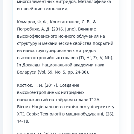
многоэлементных нитридов. Металлофизика
и новейшие технологии.
Комаров, Ф. Ф., Константинов, С. В., &
Погребняк, А. Д. (2016, June). Влияние
высокофлюенсного ионного облучения на
структуру и механические свойства покрытий
из наноструктурированных нитридов
высокоэнтропийных сплавов (Ti, Hf, Zr, V, Nb).
In Доклады Национальной академии наук
Беларуси (Vol. 59, No. 5, pp. 24-30).
Костюк, Г. И. (2017). Создание
высокоэнтропийных нитридных
нанопокрытий на твёрдом сплаве Т12А.
Вісник Національного технічного університету
ХПІ. Серія: Технології в машинобудуванні, (26),
14-18.