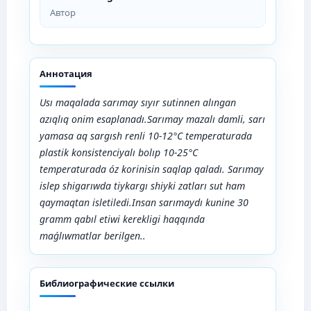
Автор
Аннотация
Usı maqalada sarımay sıyır sutinnen alıngan
azıqlıq onim esaplanadı.Sarımay mazalı damli, sarı
yamasa aq sargısh renli 10-12°C temperaturada
plastik konsistenciyalı bolıp 10-25°C
temperaturada óz korinisin saqlap qaladı. Sarımay
islep shigarıwda tiykargı shiyki zatları sut ham
qaymaqtan isletiledi.Insan sarımaydı kunine 30
gramm qabıl etiwi kerekligi haqqında
maǵlıwmatlar berilgen..
Библиографические ссылки