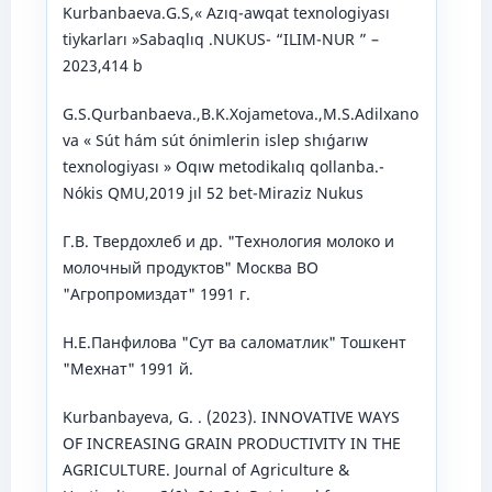
Kurbanbaeva.G.S,« Azıq-awqat texnologiyası
tiykarları »Sabaqlıq .NUKUS- “ILIM-NUR ” –
2023,414 b
G.S.Qurbanbaeva.,B.K.Xojametova.,M.S.Adilxano
va « Sút hám sút ónimlerin islep shıǵarıw
texnologiyası » Oqıw metodikalıq qollanba.-
Nókis QMU,2019 jıl 52 bet-Miraziz Nukus
Г.В. Твеpдохлеб и дp. "Технология молоко и
молочный пpодуктов" Москва ВО
"Агpопpомиздат" 1991 г.
Н.Е.Панфилова "Сут ва саломатлик" Тошкент
"Мехнат" 1991 й.
Kurbanbayeva, G. . (2023). INNOVATIVE WAYS
OF INCREASING GRAIN PRODUCTIVITY IN THE
AGRICULTURE. Journal of Agriculture &