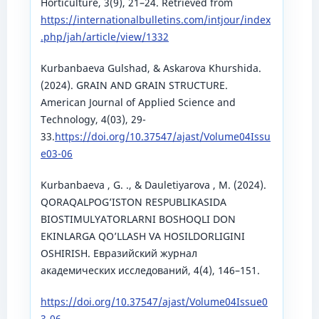
Horticulture, 3(9), 21–24. Retrieved from
https://internationalbulletins.com/intjour/index
.php/jah/article/view/1332
Kurbanbaeva Gulshad, & Askarova Khurshida.
(2024). GRAIN AND GRAIN STRUCTURE.
American Journal of Applied Science and
Technology, 4(03), 29-
33.
https://doi.org/10.37547/ajast/Volume04Issu
e03-06
Kurbanbaeva , G. ., & Dauletiyarova , M. (2024).
QORAQALPOG’ISTON RESPUBLIKASIDA
BIOSTIMULYATORLARNI BOSHOQLI DON
EKINLARGA QO’LLASH VA HOSILDORLIGINI
OSHIRISH. Евразийский журнал
академических исследований, 4(4), 146–151.
https://doi.org/10.37547/ajast/Volume04Issue0
3-06