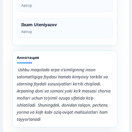
Автор
Ilxam Uteniyazov
Автор
Аннотация
Ushbu maqolada arpa o‘simligining inson
salomatligiga foydasi hamda kimyoviy tarkibi va
ularning foydali xususiyatlari ko‘rib chiqiladi.
Arpaning doni va somoni yoki ko’k massasi chorva
mollari uchun to’yimli ozuqa sifatida ko’p
ishlatiladi. Shuningdek, donidan talqon, pechene,
yorma va kofe kabi oziq-ovqat mahsulotlari ham
tayyorlanadi