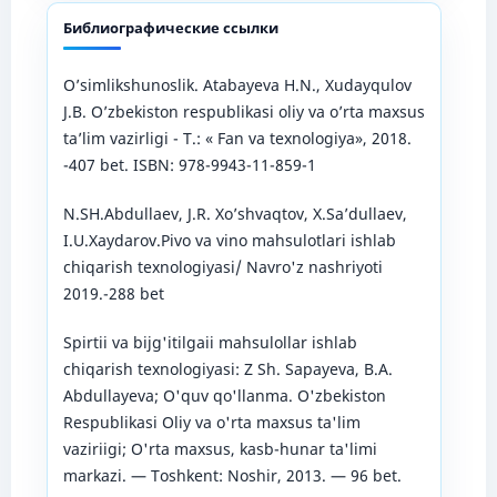
Библиографические ссылки
O’simlikshunoslik. Atabayeva H.N., Xudayqulov
J.B. O’zbekiston respublikasi oliy va o’rta maxsus
ta’lim vazirligi - Т.: « Fan va texnologiya», 2018.
-407 bet. ISBN: 978-9943-11-859-1
N.SH.Abdullaev, J.R. Xo’shvaqtov, X.Sa’dullaev,
I.U.Xaydarov.Pivo va vino mahsulotlari ishlab
chiqarish texnologiyasi/ Navro'z nashriyoti
2019.-288 bet
Spirtii va bijg'itilgaii mahsulollar ishlab
chiqarish texnologiyasi: Z Sh. Sapayeva, B.A.
Abdullayeva; O'quv qo'llanma. O'zbekiston
Respublikasi Oliy va o'rta maxsus ta'lim
vaziriigi; O'rta maxsus, kasb-hunar ta'limi
markazi. — Toshkent: Noshir, 2013. — 96 bet.