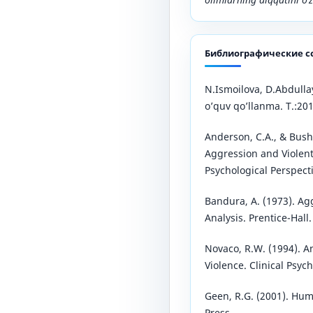
Библиографические с
N.Ismoilova, D.Abdullay
o’quv qo’llanma. T.:20
Anderson, C.A., & Bush
Aggression and Violent
Psychological Perspect
Bandura, A. (1973). Ag
Analysis. Prentice-Hall.
Novaco, R.W. (1994). An
Violence. Clinical Psyc
Geen, R.G. (2001). Hu
Press.