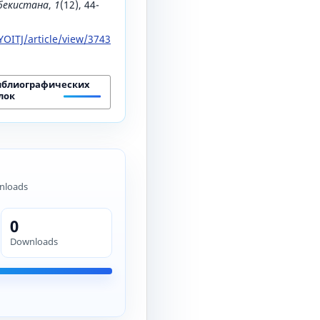
збекистана
,
1
(12), 44-
OITJ/article/view/3743
иблиографических
лок
nloads
0
Downloads