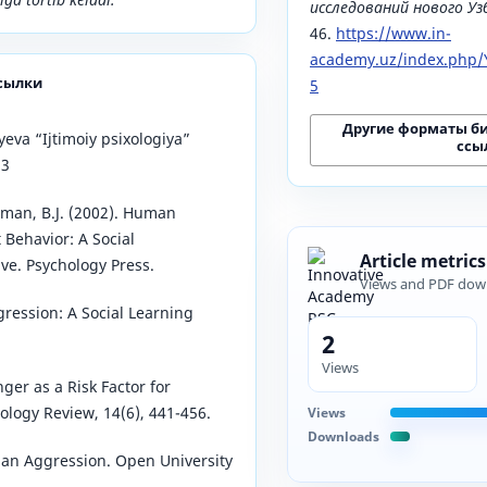
исследований нового У
46.
https://www.in-
academy.uz/index.php/Y
сылки
5
Другие форматы б
eva “Ijtimoiy psixologiya”
ссы
13
man, B.J. (2002). Human
 Behavior: A Social
Article metrics
ive. Psychology Press.
Views and PDF dow
gression: A Social Learning
2
Views
ger as a Risk Factor for
hology Review, 14(6), 441-456.
Views
Downloads
man Aggression. Open University