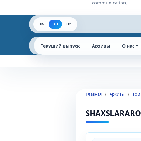
EN
RU
UZ
Текущий выпуск
Архивы
О нас
Главная
/
Архивы
/
Том
SHAXSLARARO