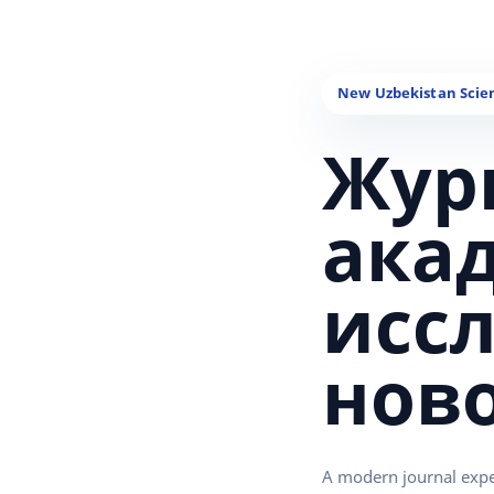
Жур
ака
исс
нов