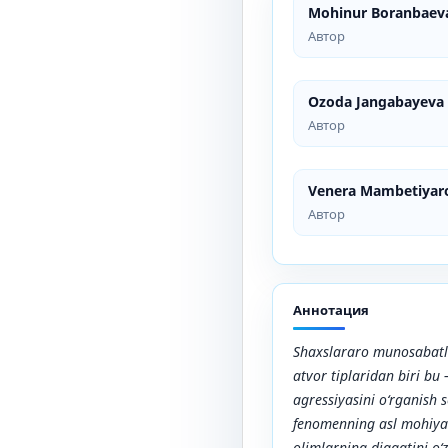
Mohinur Boranbaev
Автор
Ozoda Jangabayeva
Автор
Venera Mambetiyar
Автор
Аннотация
Shaxslararo munosabatl
atvor tiplaridan biri bu
agressiyasini o‘rganish 
fenomenning asl mohiyat
olimlarning diqqatini o‘z