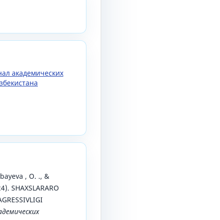
рнал академических
збекистана
bayeva , O. ., &
024). SHAXSLARARO
GRESSIVLIGI
адемических