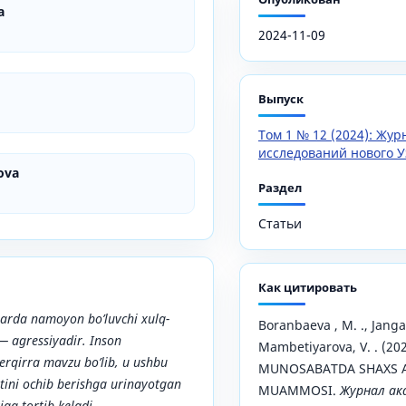
a
2024-11-09
Выпуск
Том 1 № 12 (2024): Жу
исследований нового У
ova
Раздел
Статьи
Как цитировать
arda namoyon bo’luvchi xulq-
Boranbaeva , M. ., Janga
 — agressiyadir. Inson
Mambetiyarova, V. . (2
serqirra mavzu bo’lib, u ushbu
MUNOSABATDA SHAXS A
ini ochib berishga urinayotgan
MUAMMOSI.
Журнал ак
iga tortib keladi.