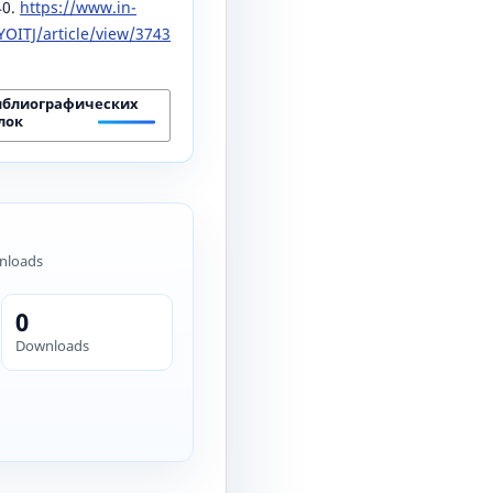
40.
https://www.in-
OITJ/article/view/3743
иблиографических
лок
nloads
0
Downloads