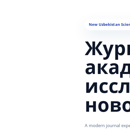
Жур
ака
исс
нов