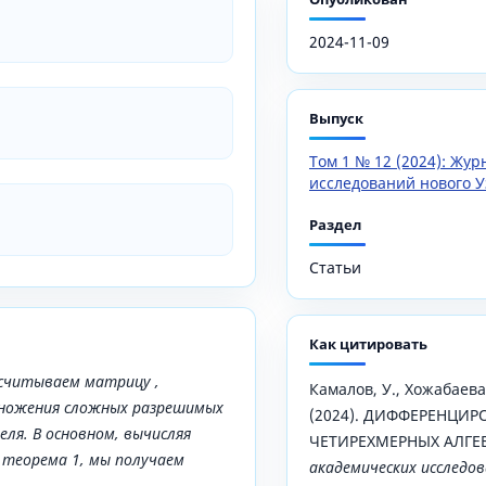
2024-11-09
Выпуск
Том 1 № 12 (2024): Жу
исследований нового У
Раздел
Статьи
Как цитировать
ссчитываем матрицу
,
Камалов, У., Хожабаева,
множения сложных разрешимых
(2024). ДИФФЕРЕНЦИР
еля. В основном, вычисляя
ЧЕТИРЕХМЕРНЫХ АЛГЕ
теорема 1, мы получаем
академических исследов