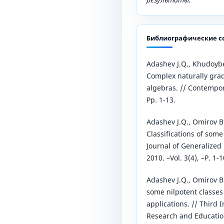
Библиографические с
Adashev J.Q., Khudoybe
Complex naturally grad
algebras. // Contempo
Pp. 1-13.
Adashev J.Q., Omirov B
Classifications of some 
Journal of Generalized 
2010. –Vol. 3(4), –P. 1-1
Adashev J.Q., Omirov B
some nilpotent classes 
applications. // Third 
Research and Educatio