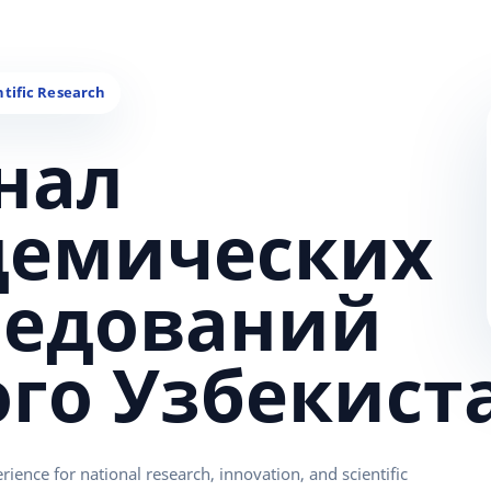
нал
демических
ледований
ого Узбекист