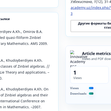
Узбекистана
,
1
(12), 31-
academy.uz/index.php/Y
3
сылки
Другие форматы б
ссы
rdiyev A.Kh., Omirov B.A.
ed quasi-filiform Zinbiel
rary Mathematics. AMS 2009.
Article metrics
Views and PDF dow
.A., Khudoyberdiyev A.Kh.
classes of Zinbiel algebras. //
1
Lie Theory and applications. –
Views
0.
Views
.A., Khudoyberdiyev A.Kh. On
Downloads
of Zinbiel algebras and their
International Conference on
n in Mathematics. –2007.