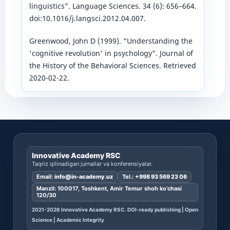
linguistics". Language Sciences. 34 (6): 656–664.
doi:10.1016/j.langsci.2012.04.007.
Greenwood, John D (1999). "Understanding the
'cognitive revolution' in psychology". Journal of
the History of the Behavioral Sciences. Retrieved
2020-02-22.
Innovative Academy RSC
Taqriz qilinadigan jurnallar va konferensiyalar.
Email:
info@in-academy.uz
Tel.:
+998 93 569 23 06
Manzil: 100017, Toshkent, Amir Temur shoh ko’chasi
120/30
2021-2026 Innovative Academy RSC. DOI-ready publishing | Open
Science | Academic Integrity