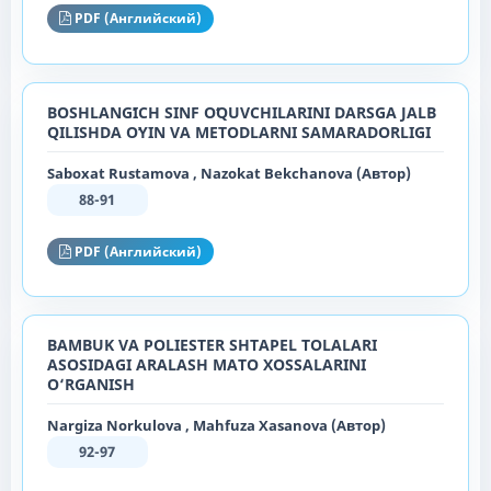
PDF (Английский)
BOSHLANGʻICH SINF OʻQUVCHILARINI DARSGA JALB
QILISHDA OʻYIN VA METODLARNI SAMARADORLIGI
Saboxat Rustamova , Nazokat Bekchanova (Автор)
88-91
PDF (Английский)
BAMBUK VA POLIESTER SHTAPEL TOLALARI
ASOSIDAGI ARALASH MATO XOSSALARINI
O‘RGANISH
Nargiza Norkulova , Mahfuza Xasanova (Автор)
92-97