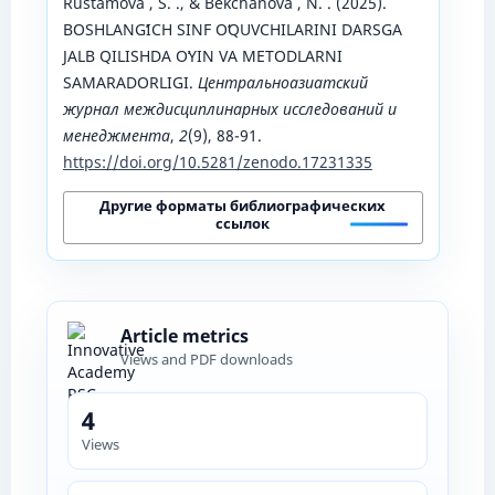
Rustamova , S. ., & Bekchanova , N. . (2025).
BOSHLANGʻICH SINF OʻQUVCHILARINI DARSGA
JALB QILISHDA OʻYIN VA METODLARNI
SAMARADORLIGI.
Центральноазиатский
журнал междисциплинарных исследований и
менеджмента
,
2
(9), 88-91.
https://doi.org/10.5281/zenodo.17231335
Другие форматы библиографических
ссылок
Article metrics
Views and PDF downloads
4
Views