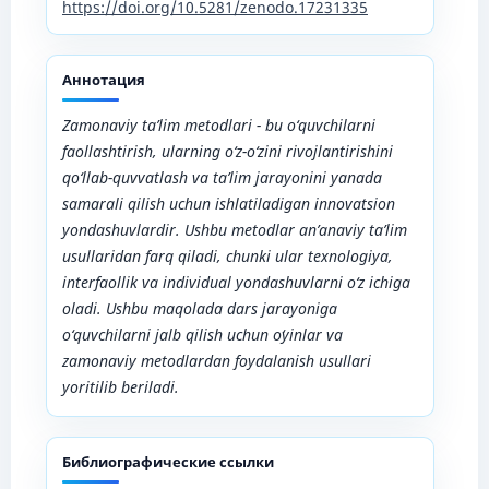
https://doi.org/10.5281/zenodo.17231335
Аннотация
Zamonaviy ta’lim metodlari - bu o‘quvchilarni
faollashtirish, ularning o‘z-o‘zini rivojlantirishini
qo‘llab-quvvatlash va ta’lim jarayonini yanada
samarali qilish uchun ishlatiladigan innovatsion
yondashuvlardir. Ushbu metodlar an’anaviy ta’lim
usullaridan farq qiladi, chunki ular texnologiya,
interfaollik va individual yondashuvlarni o‘z ichiga
oladi. Ushbu maqolada dars jarayoniga
o‘quvchilarni jalb qilish uchun oʻyinlar va
zamonaviy metodlardan foydalanish usullari
yoritilib beriladi.
Библиографические ссылки