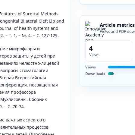
 Features of Surgical Methods
ongenital Bilateral Cleft Lip and
Article metrics
journal of health systems and
Views and PDF dow
. – Т. 1. – №. 4. – С. 127-129.
4
ение микрофлоры и
Views
торов защиты у детей при
леваниях челюстно-лицевой
Views
 вопросы стоматологии
Downloads
 Вторая Всероссийская
конференция, посвященная
дения профессора
Мухлисовны. Сборник
. – С. 70-74.
ие важных аспектов в
палительных процессов
ласти у детей //Проблемы