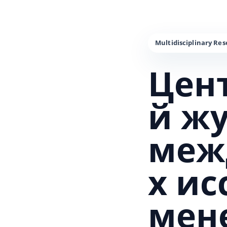
Цен
й ж
меж
х и
мен