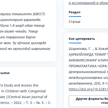
и исследований в обла
Раздел
сақлаш ташкилоти (БЖССТ)
аълумотларига қараганда,
Статьи
бўйича 1,8 млрд одам темир
ан азият чекади. Темир
инг тарқалиши барча
Как цитировать
 эмас, бу кўпгина ҳолларда
оий ва иқтисодий шароитига
Шарипова, Г. ., & Хожибо
ҲАРБИЙЛАРДА ТЕМИР
АНЕМИЯСИНИНГ КЛИН
ПРОФИЛАКТИКА ЧОРА-
Центральноазиатский 
сылки
междисциплинарных исс
менеджмента
,
2
(9), 9-1
 To Study and Assess the
https://doi.org/10.528
 in Children with Congenital
late //Central Asian Journal of
Другие форматы б
ссы
nce. – 2022. – Т. 3. – №. 5. – С.