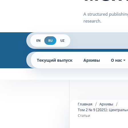
EN
RU
UZ
Текущий выпуск
Архивы
О нас
Главная
/
Архивы
/
Том 2 № 9 (2025): Централ
Статьи