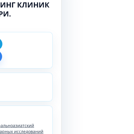
НИНГ КЛИНИК
РИ.
тральноазиатский
арных исследований