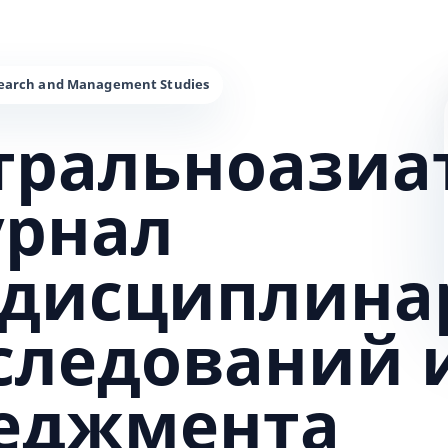
тральноазиа
урнал
дисциплина
сследований 
еджмента