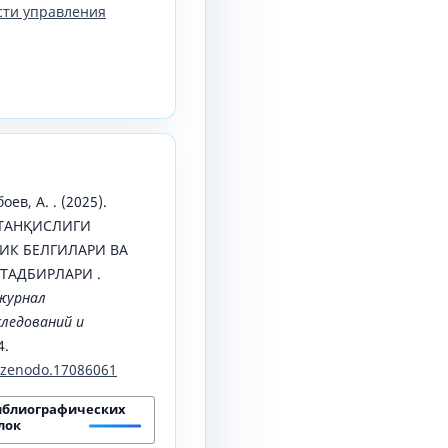
сти управления
ев, А. . (2025).
 ТАНҚИСЛИГИ
ИК БЕЛГИЛАРИ ВА
ТАДБИРЛАРИ .
журнал
ледований и
4.
1/zenodo.17086061
иблиографических
лок