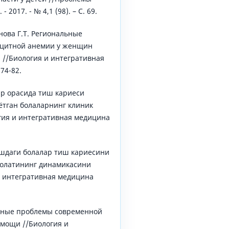
 2017. - № 4,1 (98). – С. 69.
нова Г.Т. Региональные
цитной анемии у женщин
 //Биология и интегративная
74-82.
ар орасида тиш кариеси
ётган болаларнинг клиник
гия и интегративная медицина
ёшдаги болалар тиш кариесини
олатининг динамикасини
и интегративная медицина
ьные проблемы современной
омощи //Биология и