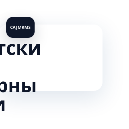
тски
рны
и