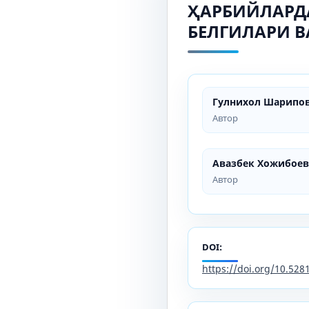
ҲАРБИЙЛАРД
БЕЛГИЛАРИ В
Гулнихол Шарипо
Автор
Авазбек Хожибоев
Автор
DOI:
https://doi.org/10.52