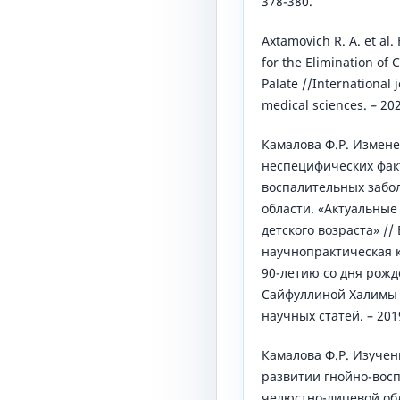
378-380.
Axtamovich R. A. et al.
for the Elimination of C
Palate //International 
medical sciences. – 2022
Камалова Ф.Р. Измен
неспецифических фак
воспалительных забо
области. «Актуальные
детского возраста» //
научнопрактическая 
90-летию со дня рож
Сайфуллиной Халимы 
научных статей. – 2019
Камалова Ф.Р. Изучен
развитии гнойно-вос
челюстно-лицевой об