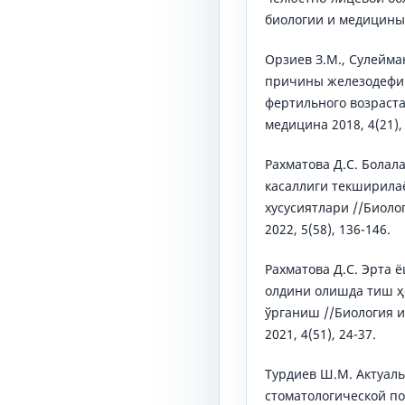
биологии и медицины. -
Орзиев З.М., Сулейма
причины железодефи
фертильного возраста
медицина 2018, 4(21), 
Рахматова Д.С. Болал
касаллиги текширила
хусусиятлари //Биоло
2022, 5(58), 136-146.
Рахматова Д.С. Эрта 
олдини олишда тиш ҳ
ўрганиш //Биология 
2021, 4(51), 24-37.
Турдиев Ш.М. Актуал
стоматологической п