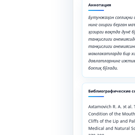
Аннотация
Бутунжаҳон соғлиқни 
нинг охирги берган м
ҳозирги вақтда дунё 
танқислиги анемиясид
танқислиги анемиясин
мамлакатларда бир хил
давлатларнинг ижтим
боғлиқ бўлади.
Библиографические с
Axtamovich R. A. эt al.
Condition of the Mouth
Cliffs of the Lip and Pa
Medical and Natural Scie