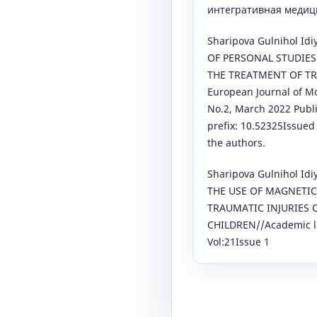
интегративная медиц
Sharipova Gulnihol Id
OF PERSONAL STUDIES
THE TREATMENT OF T
European Journal of M
No.2, March 2022 Publ
prefix: 10.52325Issue
the authors.
Sharipova Gulnihol Id
THE USE OF MAGNETIC
TRAUMATIC INJURIES 
CHILDREN//Academic l
Vol:21Issue 1