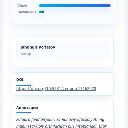
Views
Downloads
Jahongir Po’latov
Автор
DOI:
https://doi.org/10.5281/zenodo.17162078
Аннотация
Xalqaro fond birjalari zamonaviy iqtisodiyotning
muhim tarkibiy qismlaridan biri hisoblanadi. Ular