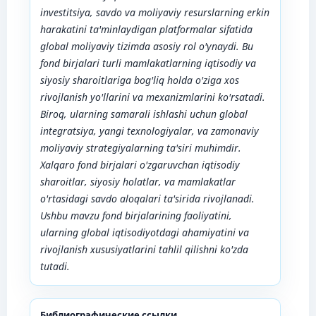
investitsiya, savdo va moliyaviy resurslarning erkin
harakatini ta'minlaydigan platformalar sifatida
global moliyaviy tizimda asosiy rol o'ynaydi. Bu
fond birjalari turli mamlakatlarning iqtisodiy va
siyosiy sharoitlariga bog'liq holda o'ziga xos
rivojlanish yo'llarini va mexanizmlarini ko'rsatadi.
Biroq, ularning samarali ishlashi uchun global
integratsiya, yangi texnologiyalar, va zamonaviy
moliyaviy strategiyalarning ta'siri muhimdir.
Xalqaro fond birjalari o'zgaruvchan iqtisodiy
sharoitlar, siyosiy holatlar, va mamlakatlar
o'rtasidagi savdo aloqalari ta'sirida rivojlanadi.
Ushbu mavzu fond birjalarining faoliyatini,
ularning global iqtisodiyotdagi ahamiyatini va
rivojlanish xususiyatlarini tahlil qilishni ko'zda
tutadi.
Библиографические ссылки