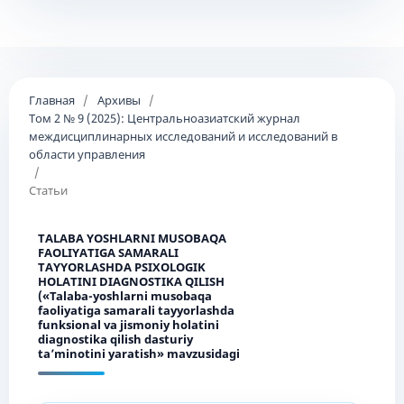
Главная
/
Архивы
/
Том 2 № 9 (2025): Центральноазиатский журнал
междисциплинарных исследований и исследований в
области управления
/
Статьи
TALABA YOSHLARNI MUSOBAQA
FAOLIYATIGA SAMARALI
TAYYORLASHDA PSIXOLOGIK
HOLATINI DIAGNOSTIKA QILISH
(«Talaba-yoshlarni musobaqa
faoliyatiga samarali tayyorlashda
funksional va jismoniy holatini
diagnostika qilish dasturiy
ta’minotini yaratish» mavzusidagi