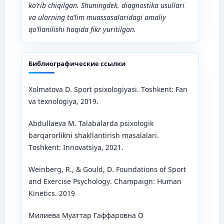
ko‘rib chiqilgan. Shuningdek, diagnostika usullari
va ularning ta’lim muassasalaridagi amaliy
qo‘llanilishi haqida fikr yuritilgan.
Библиографические ссылки
Xolmatova D. Sport psixologiyasi. Toshkent: Fan
va texnologiya, 2019.
Abdullaeva M. Talabalarda psixologik
barqarorlikni shakllantirish masalalari.
Toshkent: Innovatsiya, 2021.
Weinberg, R., & Gould, D. Foundations of Sport
and Exercise Psychology. Champaign: Human
Kinetics. 2019
Милиева Муаттар Гаффаровна О