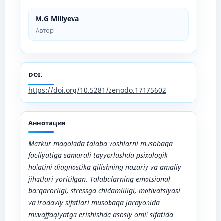
M.G Miliyeva
Автор
DOI:
https://doi.org/10.5281/zenodo.17175602
Аннотация
Mazkur maqolada talaba yoshlarni musobaqa
faoliyatiga samarali tayyorlashda psixologik
holatini diagnostika qilishning nazariy va amaliy
jihatlari yoritilgan.
Talabalarning emotsional
barqarorligi, stressga chidamliligi, motivatsiyasi
va irodaviy sifatlari musobaqa jarayonida
muvaffaqiyatga erishishda asosiy omil sifatida