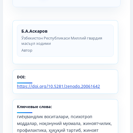
Б.А.Аскаров
Ўзбекистон Республикаси Миллий гвардия
масъул ходими
Автор
DOI:
https://doi.org/10.5281/zenodo.20061642
Ключевые слова:
гиёҳвандлик воситалари, психотроп
моддалар, ноқонуний муомала, жиноятчилик,
профилактика, ҳуқуқий тартиб, жиноят