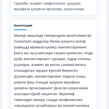
таркиби, жамият хавфсизлиги, ҳуқуқни
муҳофаза қилувчи органлар, қонунчилик.
Аннотация
Мазкур мақолада гиёҳвандлик воситалари ва
психотроп моддалар билан қонунга хилоф
равишда муомала қилиш жиноятларининг
ўзига хос хусусиятлари таҳлил қилинган. Унда
ушбу жиноятларнинг турлари, содир этилиш
усуллари, жамият ва инсон саломатлигига
етказадиган зарари ёритиб берилган.
Шунингдек, жиноятларнинг олдини олиш,
уларни фош этишда ҳуқуқни муҳофаза
қилувчи органларнинг ўрни ва қонунчилик
асослари кўриб чиқилган. Муаллиф
томонидан мазкур соҳада профилактика
чораларини кучайтириш ва жиноятчиликка