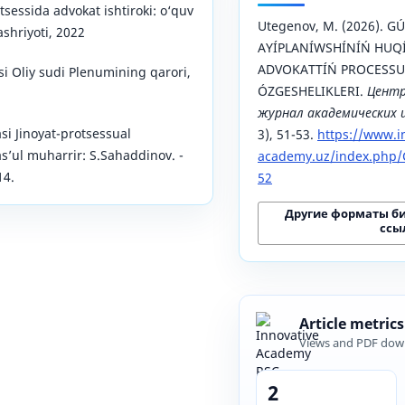
tsessida advokat ishtiroki: o‘quv
Utegenov, M. (2026). 
shriyoti, 2022
АYÍPLАNÍWSHÍNÍŃ HU
АDVОKАTTÍŃ PRОCЕSSU
si Oliy sudi Plenumining qarori,
ÓZGЕSHЕLIKLЕRI.
Центр
журнал академических 
si Jinoyat-protsessual
3), 51-53.
https://www.i
s’ul muharrir: S.Sahaddinov. -
academy.uz/index.php/C
14.
52
Другие форматы б
ссы
Article metrics
Views and PDF dow
2