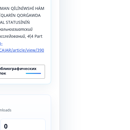
GÚMАN QÍLÍNÍWSHÍ HÁM
QÍQLАRÍN QОRǴАWDА
АL STАTUSÍNÍŃ
альноазиатский
исследований
,
4
(4 Part
n-
AJAR/article/view/390
иблиографических
лок
nloads
0