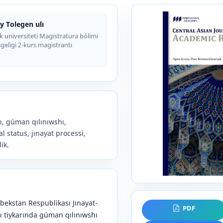
 Tolegen ulı
 universiteti Magistratura bólimi
igeligi 2-kurs magistrantı
, gúman qılınıwshı,
l status, jınayat processi,
ik.
bekstan Respublikası Jınayat-
PDF
ı tiykarında gúman qılınıwshı