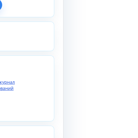
журнал
ований