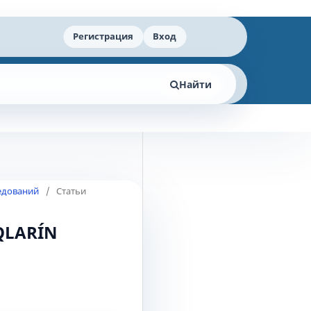
Регистрация
Вход
Найти
ледований
/
Статьи
QLАRÍN