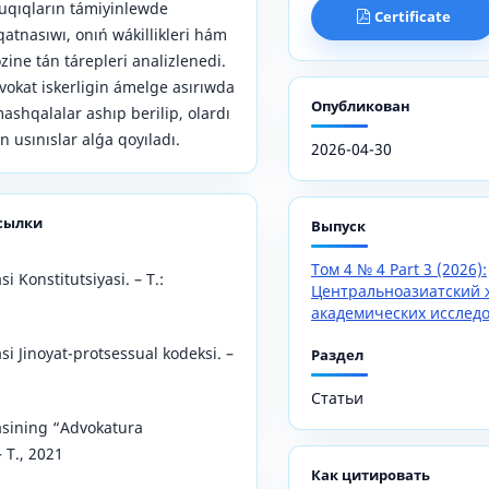
uqıqların támiyinlewde
Certificate
atnasıwı, onıń wákillikleri hám
ine tán tárepleri analizlenedi.
okat iskerligin ámelge asırıwda
Опубликован
ashqalalar ashıp berilip, olardı
n usınıslar alǵa qoyıladı.
2026-04-30
сылки
Выпуск
Том 4 № 4 Part 3 (2026):
i Konstitutsiyasi. – T.:
Центральноазиатский 
академических исслед
i Jinoyat-protsessual kodeksi. –
Раздел
Статьи
asining “Advokatura
 T., 2021
Как цитировать