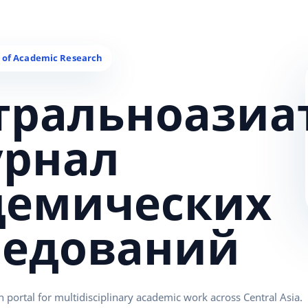
тральноазиа
урнал
демических
ледований