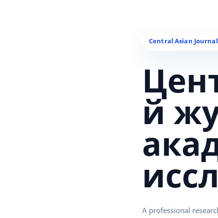
Цен
й ж
ака
исс