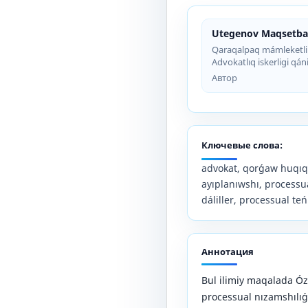
Utegenov Maqsetbay
Qaraqalpaq mámleketlik
Advokatlıq iskerligi qán
Автор
Ключевые слова:
advokat, qorǵaw huqıqı
ayıplanıwshı, processua
dáliller, processual teńl
Аннотация
Bul ilimiy maqalada Óz
processual nızamshılıǵ