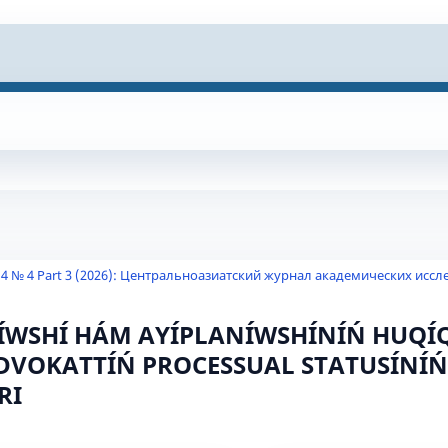
 4 № 4 Part 3 (2026): Центральноазиатский журнал академических исс
ÍWSHÍ HÁM АYÍPLАNÍWSHÍNÍŃ HUQÍ
VОKАTTÍŃ PRОCЕSSUАL STАTUSÍNÍŃ
RI