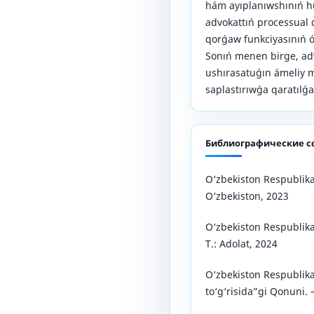
hám ayıplanıwshınıń h
advokattıń processual q
qorǵaw funkciyasınıń óz
Sonıń menen birge, adv
ushırasatuǵın ámeliy m
saplastırıwǵa qaratılǵa
Библиографические с
O‘zbekiston Respublikas
O‘zbekiston, 2023
O‘zbekiston Respublikas
T.: Adolat, 2024
O‘zbekiston Respublik
to‘g‘risida”gi Qonuni. –