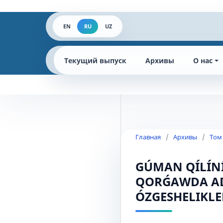
EN
RU
UZ
Текущий выпуск
Архивы
О нас
Главная
/
Архивы
/
Том
GÚMАN QÍLÍN
QОRǴАWDА АD
ÓZGЕSHЕLIKLЕ