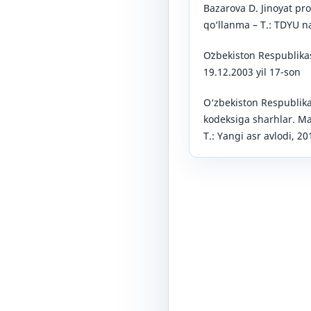
Bazarova D. Jinoyat pro
qo‘llanma – T.: TDYU na
Oʻzbekiston Respublika
19.12.2003 yil 17-son
O‘zbekiston Respublika
kodeksiga sharhlar. Ma
T.: Yangi asr avlodi, 20