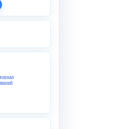
журнал
ований