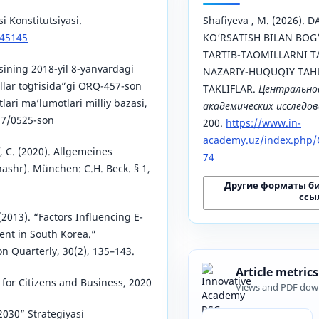
i Konstitutsiyasi.
Shafiyeva , M. (2026).
445145
KO‘RSATISH BILAN BOG
TARTIB-TAOMILLARNI T
sining 2018-yil 8-yanvardagi
NAZARIY-HUQUQIY TAHL
lar toʻgʻrisida”gi OʻRQ-457-son
TAKLIFLAR.
Центрально
ari ma’lumotlari milliy bazasi,
академических исследо
57/0525-son
200.
https://www.in-
academy.uz/index.php/C
, C. (2020). Allgemeines
74
ashr). München: C.H. Beck. § 1,
Другие форматы б
ссы
. (2013). “Factors Influencing E-
nt in South Korea.”
 Quarterly, 30(2), 135–143.
Article metrics
for Citizens and Business, 2020
Views and PDF dow
030” Strategiyasi