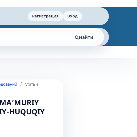
Регистрация
Вход
Найти
ледований
/
Статьи
 MA’MURIY
RIY-HUQUQIY