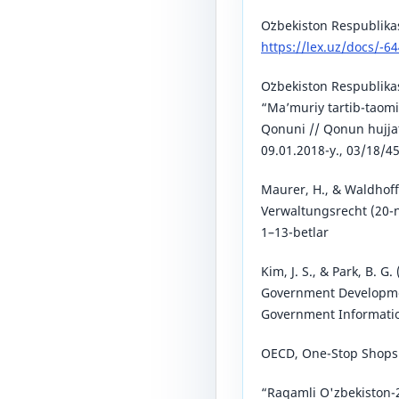
Oʻzbekiston Respublikas
https://lex.uz/docs/-6
Oʻzbekiston Respublika
“Ma’muriy tartib-taomil
Qonuni // Qonun hujjatl
09.01.2018-y., 03/18/4
Maurer, H., & Waldhoff
Verwaltungsrecht (20-n
1–13-betlar
Kim, J. S., & Park, B. G
Government Developme
Government Information
OECD, One-Stop Shops 
“Raqamli O'zbekiston-2