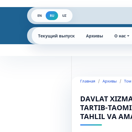
EN
RU
UZ
Текущий выпуск
Архивы
О нас
Главная
/
Архивы
/
Том
DAVLAT XIZMA
TARTIB-TAOMI
TAHLIL VA AM