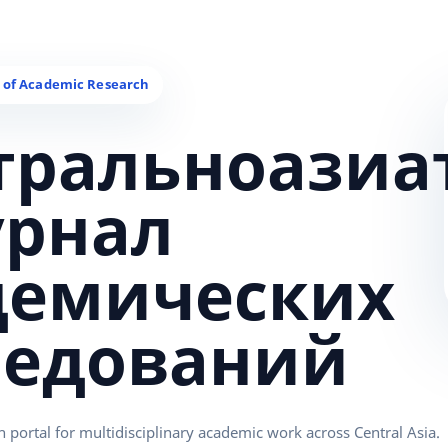
тральноазиа
урнал
демических
ледований