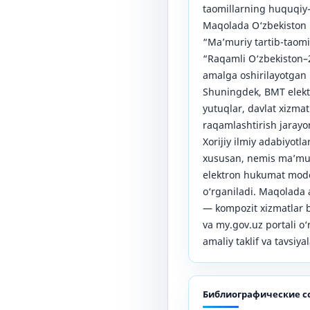
taomillarning huquqiy-n
Maqolada O‘zbekiston R
“Ma’muriy tartib-taomi
“Raqamli O‘zbekiston–2
amalga oshirilayotgan i
Shuningdek, BMT elekt
yutuqlar, davlat xizmatl
raqamlashtirish jarayo
Xorijiy ilmiy adabiyotla
xususan, nemis ma’mur
elektron hukumat model
o‘rganiladi. Maqolada 
— kompozit xizmatlar b
va my.gov.uz portali o
amaliy taklif va tavsiya
Библиографические с