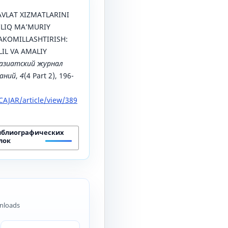
 DAVLAT XIZMATLARINI
‘LIQ MA’MURIY
AKOMILLASHTIRISH:
IL VA AMALIY
азиатский журнал
ваний
,
4
(4 Part 2), 196-
AJAR/article/view/389
иблиографических
лок
nloads