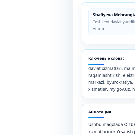
Shafiyeva Mehrangiz
Toshkent davlat yuridik
Автор
Ключевые слова:
davlat xizmatlari, ma’m
raqamlashtirish, elekt
markazi, byurokratiya, 
xizmatlar, my.gov.uz, h
Аннотация
Ushbu maqolada O‘zbek
xizmatlarini ko‘rsatish