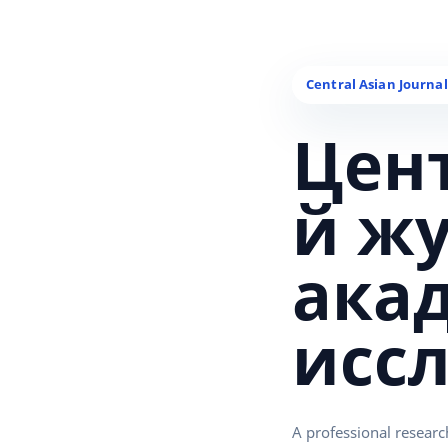
Цен
й ж
ака
исс