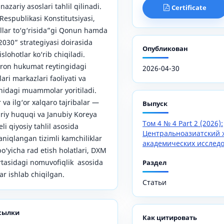
azariy asoslari tahlil qilinadi.
Certificate
espublikasi Konstitutsiyasi,
llar to‘g‘risida”gi Qonun hamda
030” strategiyasi doirasida
Опубликован
slohotlar ko‘rib chiqiladi.
ron hukumat reytingidagi
2026-04-30
ari markazlari faoliyati va
nidagi muammolar yoritiladi.
r va ilg‘or xalqaro tajribalar —
Выпуск
iy huquqi va Janubiy Koreya
Том 4 № 4 Part 2 (2026):
i qiyosiy tahlil asosida
Центральноазиатский 
aniqlangan tizimli kamchiliklar
академических исслед
o‘yicha rad etish holatlari, DXM
‘rtasidagi nomuvofiqlik asosida
Раздел
lar ishlab chiqilgan.
Статьи
сылки
Как цитировать