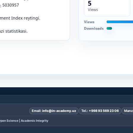
5
-
5030957
Views
ent Index reytingi.
Views
Downloads
i statistikasi.
Email:
info@in-academy.uz
Tel.:
+998 93 569 23 06
Manzi
pen Science | Academic Integrity