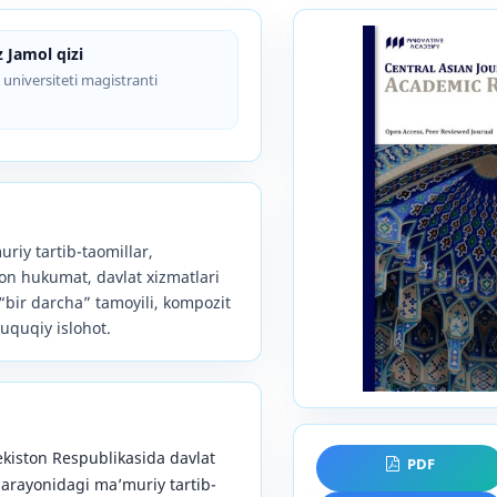
 Jamol qizi
 universiteti magistranti
uriy tartib-taomillar,
ron hukumat, davlat xizmatlari
“bir darcha” tamoyili, kompozit
uquqiy islohot.
iston Respublikasida davlat
PDF
 jarayonidagi ma’muriy tartib-