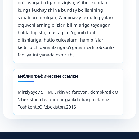
qo‘llashga bo‘lgan qiziqish; e’tibor kundan-
kunga kuchayishi va bunday bo‘lishining
sabablari berilgan. Zamonaviy texnalogiyalarni
o‘quvchilarning o ‘zlari bilimlariga tayangan
holda topishi, mustaqil o ‘rganib tahlil
qilishlariga, hatto xulosalarni ham o ‘zlari
keltirib chiqarishlariga o‘rgatish va kitobxonlik
faoliyatini yanada oshirish.
Библиографические ссылки
Mirziyayev SH.M. Erkin va farovon, demokratik O
‘zbekiston davlatini birgalikda barpo etamiz.-
Toshkent.:O ‘zbekiston.2016