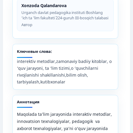
Xonzoda Qalandarova
Urganch davlat pedagogika instituti ``Boshlang
‘ich ta ‘lim fakulteti`` 224-guruh III-bosqich talabasi
Автор
Ключевые слова:
interektiv metodlar,zamonaviy badiiy kitoblar, o
‘quv jarayoni, ta ‘lim tizimi,o ‘quvchilarni
rivojlanishi shakillanishi,bilim olish,
tarbiyalash,kutibxonalar
Аннотация
Maqolada ta’lim jarayonida interaktiv metodlar,
innovatsion texnalogiyalar, pedagogik va
axborot texnalogiyalar, ya’ni o‘quv jarayonida