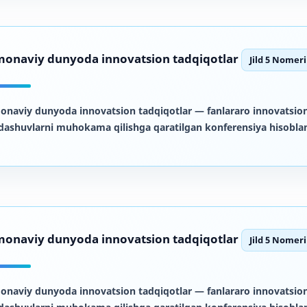
onaviy dunyoda innovatsion tadqiqotlar
Jild 5 Nomeri
onaviy dunyoda innovatsion tadqiqotlar
— fanlararo innovatsion
dashuvlarni muhokama qilishga qaratilgan konferensiya hisoblan
onaviy dunyoda innovatsion tadqiqotlar
Jild 5 Nomeri
onaviy dunyoda innovatsion tadqiqotlar
— fanlararo innovatsion