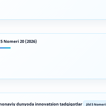
d 5 Nomeri 20 (2026)
onaviy dunyoda innovatsion tadqiqotlar
Jild 5 Nomeri