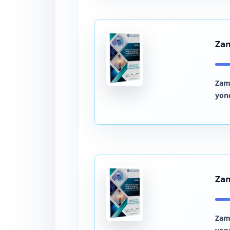
Zam
Zam
yon
Zam
Zam