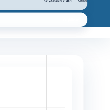
Ro'yxatdan o'tish
Kirish
Qidiruv