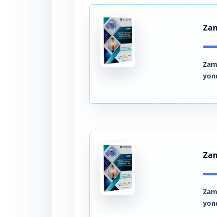
Zam
Zam
yon
Zam
Zam
yon