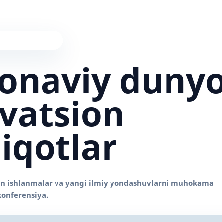
onaviy duny
vatsion
iqotlar