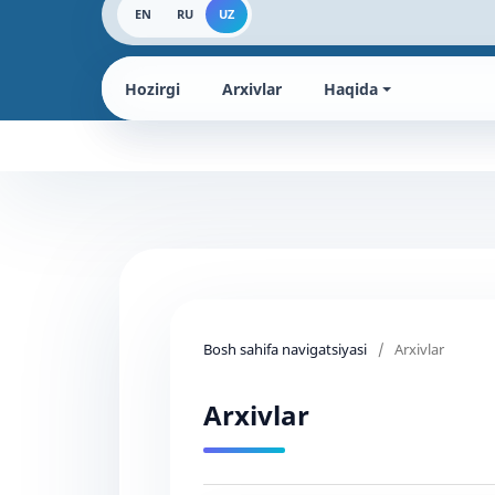
EN
RU
UZ
Hozirgi
Arxivlar
Haqida
Bosh sahifa navigatsiyasi
/
Arxivlar
Arxivlar