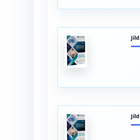
Jil
Jil