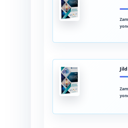
Zam
yon
Jil
Zam
yon