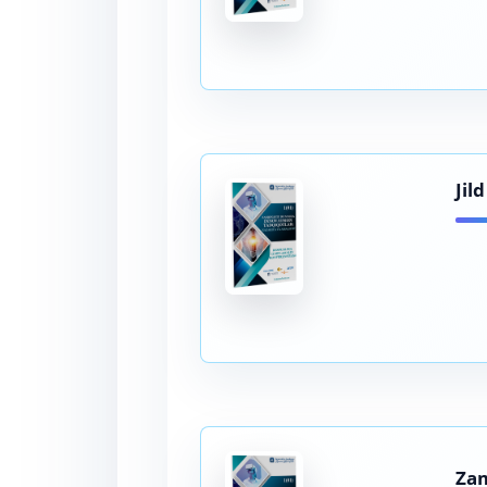
Jil
Zam