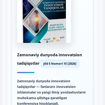
Zamonaviy dunyoda innovatsion
tadqiqotlar
Jild 5 Nomeri 15 (2026)
Zamonaviy dunyoda innovatsion
tadqiqotlar
— fanlararo innovatsion
ishlanmalar va yangi ilmiy yondashuvlarni
muhokama qilishga qaratilgan
konferensiya hisoblanadi.