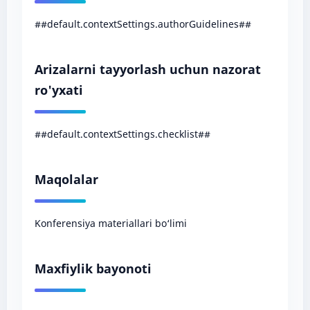
##default.contextSettings.authorGuidelines##
Arizalarni tayyorlash uchun nazorat
ro'yxati
##default.contextSettings.checklist##
Maqolalar
Konferensiya materiallari bo‘limi
Maxfiylik bayonoti