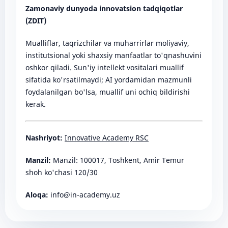
Zamonaviy dunyoda innovatsion tadqiqotlar
(ZDIT)
Mualliflar, taqrizchilar va muharrirlar moliyaviy,
institutsional yoki shaxsiy manfaatlar to'qnashuvini
oshkor qiladi. Sun'iy intellekt vositalari muallif
sifatida ko'rsatilmaydi; AI yordamidan mazmunli
foydalanilgan bo'lsa, muallif uni ochiq bildirishi
kerak.
Nashriyot:
Innovative Academy RSC
Manzil:
Manzil: 100017, Toshkent, Amir Temur
shoh ko'chasi 120/30
Aloqa:
info@in-academy.uz